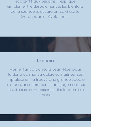
et attentif aux besoins. Il explique
simplement le déroulement et les bienfaits
de la séance et assure un suivi après.
Merci pour les évolutions !
Romain
Mon enfant a consulté Jean-Noël pour
l'aider à calmer sa colère et maîtriser ses
implulsions. Il a trouvé une grande écoute
et a pu parler librement, sans jugement. Les
résultats se sont ressentis dès la première
séance.