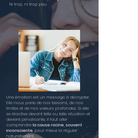
Ni trop, ni trop peu.
Une émotion est un message à décrypter.
Elle nous parle de nos besoins, de nos
limites et de nos valeurs profondes. Si elle
se réactive devant telle ou telle situation et
devient pénalisante, il faut aller
comprendre
la cause racine, souvent
inconsciente
, pour mieux la réguler
naturellement.