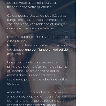
qu’elles vous débordent ou vous
freinent dans votre quotidien ?
Colère, peur, tristesse, culpabilité, … elles
surgissent sans prévenir et influencent
vos décisions, vos relations et l’image
que vous avez de vous-même.
Et si, au lieu de les subir, vous appreniez
à les utiliser ?
La gestion des émotions est la clé pour
développer
une confiance en soi solide
et durable
!
Une émotion, c'est un processus
physiologique, né d’un stimulus interne
ou externe. Elle est analysée par le
mental dans un second temps
seulement, pour enclencher une action,
ou pas.
Accepter et comprendre ce processus
émotionnel, propre à chacun, c’est se
donner une chance de réagir à bon
escient et de manière
équilibrée
.