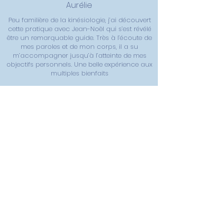
Aurélie
Peu familière de la kinésiologie, j’ai découvert
cette pratique avec Jean-Noël qui s’est révélé
être un remarquable guide. Très à l’écoute de
mes paroles et de mon corps, il a su
m’accompagner jusqu’à l’atteinte de mes
objectifs personnels. Une belle expérience aux
multiples bienfaits
Karen
Une rencontre, un univers et une
formidable découverte.
Merci pour l’accompagnement, la
bienveillance et surtout le travail réalisé sur
mes anciens blocages. C'est une libération
long terme et je recommande Jean-Noel
pour son expertise et sa bienveillance.