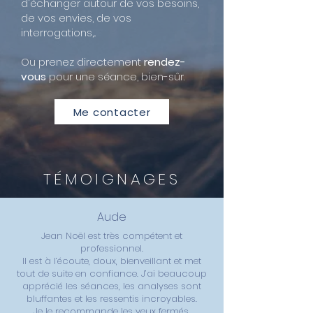
d'échanger autour de vos besoins,
de vos envies, de vos
interrogations,...
Ou prenez directement
rendez-
vous
pour une séance, bien-sûr.
Me contacter
TÉMOIGNAGES
Aude
Jean Noël est très compétent et
professionnel.
Il est à l’écoute, doux, bienveillant et met
tout de suite en confiance. J’ai beaucoup
apprécié les séances, les analyses sont
bluffantes et les ressentis incroyables.
Je le recommande les yeux fermés.