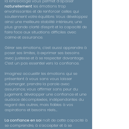
la kinésiologie vous permet d’apaiser
naturellement
les émotions trop
envahissantes et de renforcer celles qui
soutiennent votre équilibre. Vous développez
ainsi une meilleure stabilité intérieure, une
plus grande clarté d’esprit et la capacité de
faire face aux situations difficiles avec
calme et assurance.
Gérer ses émotions, c’est aussi apprendre à
poser ses limites, à exprimer ses besoins
avec justesse et à se respecter davantage.
C’est un pas essentiel vers la confiance.
Imaginez accueillir les émotions qui se
présentent à vous sans vous laisser
submerger, prendre la parole avec
assurance, vous affirmer sans peur du
jugement, développer une confiance et une
audace décomplexées, indépendantes du
regard des autres, mais fidèles à vos
aspirations et besoins réels…
La confiance en soi
naît de cette capacité à
se comprendre, à s’accepter et à se