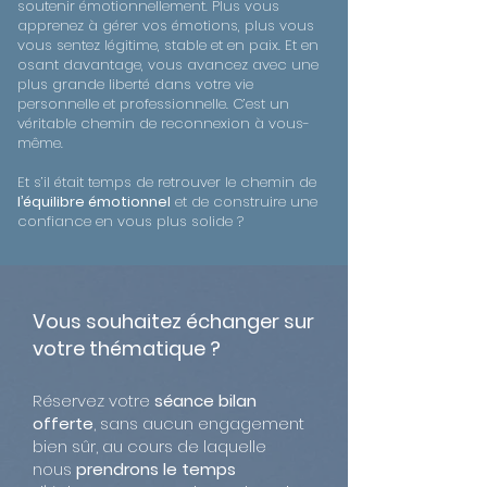
soutenir émotionnellement. Plus vous
apprenez à gérer vos émotions, plus vous
vous sentez légitime, stable et en paix. Et en
osant davantage, vous avancez avec une
plus grande liberté dans votre vie
personnelle et professionnelle. C’est un
véritable chemin de reconnexion à vous-
même.
Et s’il était temps de retrouver le chemin de
l’équilibre émotionnel
et de construire une
confiance en vous plus solide ?
Vous souhaitez échanger sur
votre thématique ?
Réservez votre
séance bilan
offerte
, sans aucun engagement
bien sûr, au cours de laquelle
nous
prendrons le temps