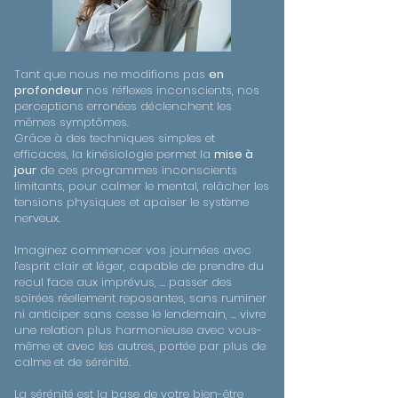
Tant que nous ne modifions pas
en
profondeur
nos réflexes inconscients, nos
perceptions erronées déclenchent les
mêmes symptômes.
Grâce à des techniques simples et
efficaces, la kinésiologie permet la
mise à
jour
de ces programmes inconscients
limitants, pour calmer le mental, relâcher les
tensions physiques et apaiser le système
nerveux.
Imaginez commencer vos journées avec
l’esprit clair et léger, capable de prendre du
recul face aux imprévus, … passer des
soirées réellement reposantes, sans ruminer
ni anticiper sans cesse le lendemain, … vivre
une relation plus harmonieuse avec vous-
même et avec les autres, portée par plus de
calme et de sérénité.
La sérénité est la base de votre bien-être