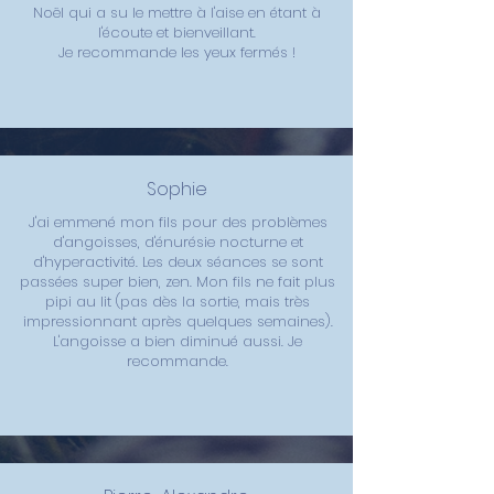
Noël qui a su le mettre à l'aise en étant à
l'écoute et bienveillant.
Je recommande les yeux fermés !
Sophie
J'ai emmené mon fils pour des problèmes
d'angoisses, d'énurésie nocturne et
d'hyperactivité. Les deux séances se sont
passées super bien, zen. Mon fils ne fait plus
pipi au lit (pas dès la sortie, mais très
impressionnant après quelques semaines).
L'angoisse a bien diminué aussi. Je
recommande.