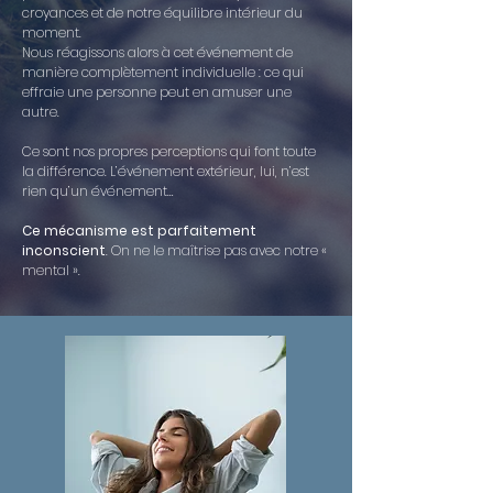
croyances et de notre équilibre intérieur du
moment.
Nous réagissons alors à cet événement de
manière complètement individuelle : ce qui
effraie une personne peut en amuser une
autre.
Ce sont nos propres perceptions qui font toute
la différence. L’événement extérieur, lui, n’est
rien qu’un événement…
Ce mécanisme est parfaitement
inconscient
. On ne le maîtrise pas avec notre «
mental ».