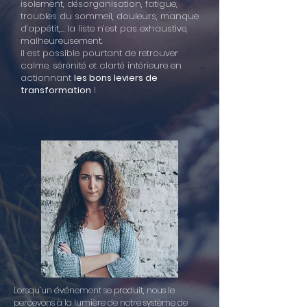
isolement, désorganisation, fatigue,
troubles du sommeil, douleurs, manque
d’appétit,… la liste n’est pas exhaustive,
malheureusement.
Il est possible pourtant de retrouver
calme, sérénité et clarté intérieure en
actionnant
les bons leviers de
transformation
!
Lorsqu’un événement se produit, nous le
percevons à la lumière de notre système de