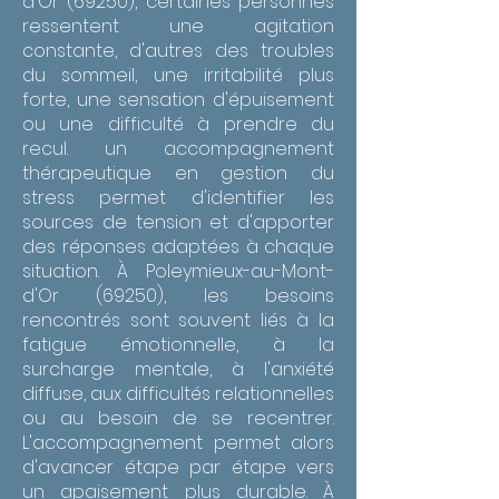
d'Or (69250), certaines personnes
ressentent une agitation
constante, d'autres des troubles
du sommeil, une irritabilité plus
forte, une sensation d'épuisement
ou une difficulté à prendre du
recul. un accompagnement
thérapeutique en gestion du
stress permet d'identifier les
sources de tension et d'apporter
des réponses adaptées à chaque
situation. À Poleymieux-au-Mont-
d'Or (69250), les besoins
rencontrés sont souvent liés à la
fatigue émotionnelle, à la
surcharge mentale, à l'anxiété
diffuse, aux difficultés relationnelles
ou au besoin de se recentrer.
L'accompagnement permet alors
d'avancer étape par étape vers
un apaisement plus durable. À