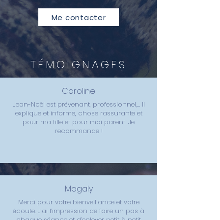
Me contacter
TÉMOIGNAGES
Caroline
Jean-Noël est prévenant, professionnel,... Il
explique et informe, chose rassurante et
pour ma fille et pour moi parent. Je
recommande !
Magaly
Merci pour votre bienveillance et votre
écoute. J’ai l’impression de faire un pas à
chaque séance et d’enlever petit à petit