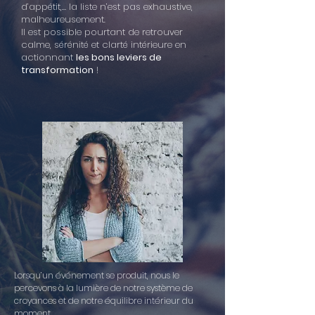
d’appétit,… la liste n’est pas exhaustive,
malheureusement.
Il est possible pourtant de retrouver
calme, sérénité et clarté intérieure en
actionnant
les bons leviers de
transformation
!
Lorsqu’un événement se produit, nous le
percevons à la lumière de notre système de
croyances et de notre équilibre intérieur du
moment.