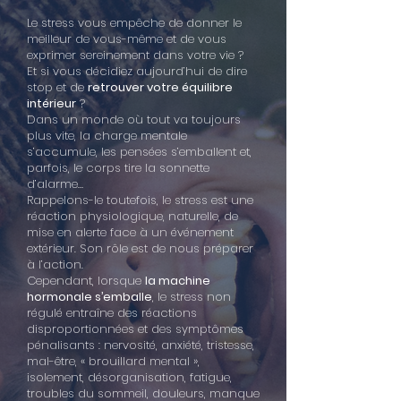
Le stress vous empêche de donner le
meilleur de vous-même et de vous
exprimer sereinement dans votre vie ?
Et si vous décidiez aujourd’hui de dire
stop et de
retrouver votre équilibre
intérieur
?
Dans un monde où tout va toujours
plus vite, la charge mentale
s’accumule, les pensées s’emballent et,
parfois, le corps tire la sonnette
d’alarme…
Rappelons-le toutefois, le stress est une
réaction physiologique, naturelle, de
mise en alerte face à un événement
extérieur. Son rôle est de nous préparer
à l’action.
Cependant, lorsque
la machine
hormonale s’emballe
, le stress non
régulé entraîne des réactions
disproportionnées et des symptômes
pénalisants : nervosité, anxiété, tristesse,
mal-être, « brouillard mental »,
isolement, désorganisation, fatigue,
troubles du sommeil, douleurs, manque