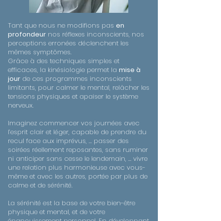
Tant que nous ne modifions pas
en
profondeur
nos réflexes inconscients, nos
perceptions erronées déclenchent les
mêmes symptômes.
Grâce à des techniques simples et
efficaces, la kinésiologie permet la
mise à
jour
de ces programmes inconscients
limitants, pour calmer le mental, relâcher les
tensions physiques et apaiser le système
nerveux.
Imaginez commencer vos journées avec
l’esprit clair et léger, capable de prendre du
recul face aux imprévus, … passer des
soirées réellement reposantes, sans ruminer
ni anticiper sans cesse le lendemain, … vivre
une relation plus harmonieuse avec vous-
même et avec les autres, portée par plus de
calme et de sérénité.
La sérénité est la base de votre bien-être
physique et mental, et de votre
épanouissement personnel. En développant