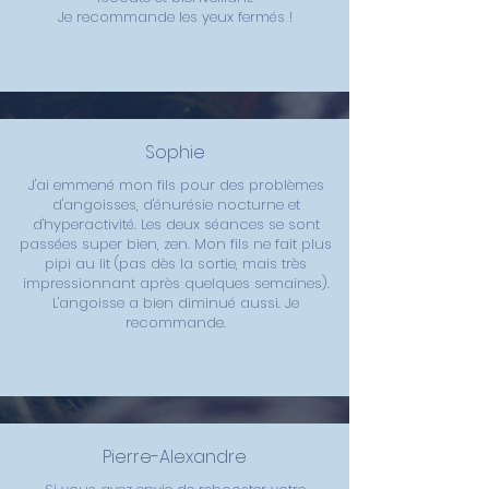
Je recommande les yeux fermés !
Sophie
J'ai emmené mon fils pour des problèmes
d'angoisses, d'énurésie nocturne et
d'hyperactivité. Les deux séances se sont
passées super bien, zen. Mon fils ne fait plus
pipi au lit (pas dès la sortie, mais très
impressionnant après quelques semaines).
L'angoisse a bien diminué aussi. Je
recommande.
Pierre-Alexandre