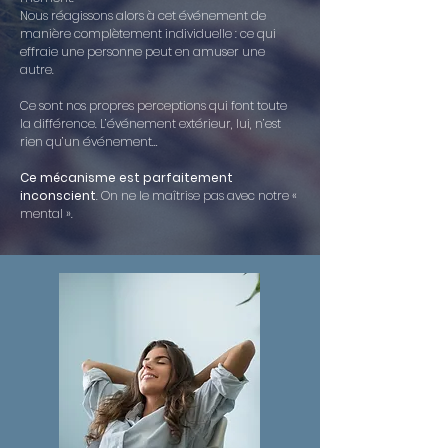
Nous réagissons alors à cet événement de
manière complètement individuelle : ce qui
effraie une personne peut en amuser une
autre.
Ce sont nos propres perceptions qui font toute
la différence. L’événement extérieur, lui, n’est
rien qu’un événement…
Ce mécanisme est parfaitement
inconscient
. On ne le maîtrise pas avec notre «
mental ».