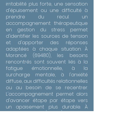
irritabilité plus forte, une sensation
d'épuisement ou une difficulté à
prendre du recul. un
accompagnement thérapeutique
en gestion du stress permet
d'identifier les sources de tension
et d'apporter des réponses
adaptées à chaque situation. À
Morancé (69480), les besoins
rencontrés sont souvent liés à la
fatigue émotionnelle, à la
surcharge mentale, à l'anxiété
diffuse, aux difficultés relationnelles
ou au besoin de se recentrer.
L'accompagnement permet alors
d'avancer étape par étape vers
un apaisement plus durable. À
Morancé (69480), un
accompagnement thérapeutique
en gestion du stress peut aider à