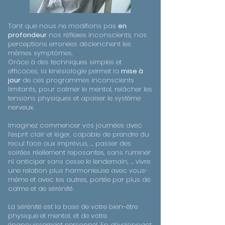
Tant que nous ne modifions pas
en
profondeur
nos réflexes inconscients, nos
perceptions erronées déclenchent les
mêmes symptômes.
Grâce à des techniques simples et
efficaces, la kinésiologie permet la
mise à
jour
de ces programmes inconscients
limitants, pour calmer le mental, relâcher les
tensions physiques et apaiser le système
nerveux.
Imaginez commencer vos journées avec
l’esprit clair et léger, capable de prendre du
recul face aux imprévus, … passer des
soirées réellement reposantes, sans ruminer
ni anticiper sans cesse le lendemain, … vivre
une relation plus harmonieuse avec vous-
même et avec les autres, portée par plus de
calme et de sérénité.
La sérénité est la base de votre bien-être
physique et mental, et de votre
épanouissement personnel. En développant