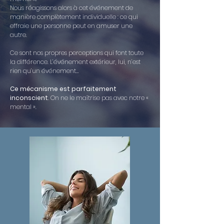
Nous réagissons alors à cet événement de
manière complètement individuelle : ce qui
effraie une personne peut en amuser une
autre.
Ce sont nos propres perceptions qui font toute
la différence. L’événement extérieur, lui, n’est
rien qu’un événement…
Ce mécanisme est parfaitement
inconscient
. On ne le maîtrise pas avec notre «
mental ».