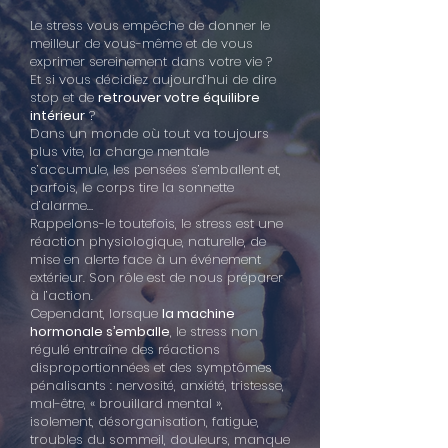
Le stress vous empêche de donner le
meilleur de vous-même et de vous
exprimer sereinement dans votre vie ?
Et si vous décidiez aujourd’hui de dire
stop et de
retrouver votre équilibre
intérieur
?
Dans un monde où tout va toujours
plus vite, la charge mentale
s’accumule, les pensées s’emballent et,
parfois, le corps tire la sonnette
d’alarme…
Rappelons-le toutefois, le stress est une
réaction physiologique, naturelle, de
mise en alerte face à un événement
extérieur. Son rôle est de nous préparer
à l’action.
Cependant, lorsque
la machine
hormonale s’emballe
, le stress non
régulé entraîne des réactions
disproportionnées et des symptômes
pénalisants : nervosité, anxiété, tristesse,
mal-être, « brouillard mental »,
isolement, désorganisation, fatigue,
troubles du sommeil, douleurs, manque