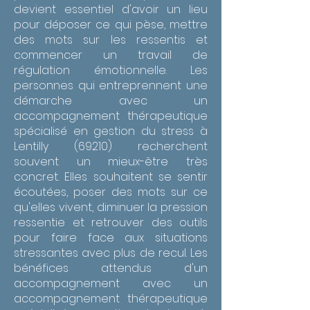
devient essentiel d'avoir un lieu
pour déposer ce qui pèse, mettre
des mots sur les ressentis et
commencer un travail de
régulation émotionnelle. Les
personnes qui entreprennent une
démarche avec un
accompagnement thérapeutique
spécialisé en gestion du stress à
Lentilly (69210) recherchent
souvent un mieux-être très
concret. Elles souhaitent se sentir
écoutées, poser des mots sur ce
qu'elles vivent, diminuer la pression
ressentie et retrouver des outils
pour faire face aux situations
stressantes avec plus de recul. Les
bénéfices attendus d'un
accompagnement avec un
accompagnement thérapeutique