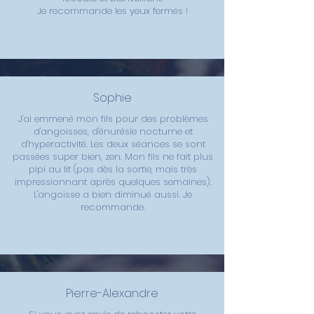
Je recommande les yeux fermés !
Sophie
J'ai emmené mon fils pour des problèmes
d'angoisses, d'énurésie nocturne et
d'hyperactivité. Les deux séances se sont
passées super bien, zen. Mon fils ne fait plus
pipi au lit (pas dès la sortie, mais très
impressionnant après quelques semaines).
L'angoisse a bien diminué aussi. Je
recommande.
Pierre-Alexandre