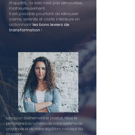
d’appétit,… la liste n’est pas exhaustive,
malheureusement.
Il est possible pourtant de retrouver
calme, sérénité et clarté intérieure en
actionnant
les bons leviers de
transformation
!
Lorsqu’un événement se produit, nous le
percevons à la lumière de notre système de
croyances et de notre équilibre intérieur du
moment.