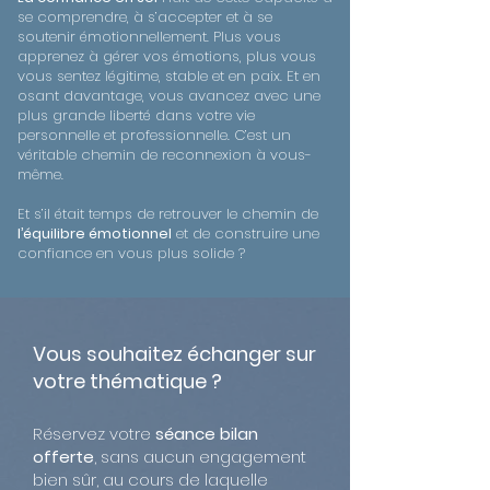
se comprendre, à s’accepter et à se
soutenir émotionnellement. Plus vous
apprenez à gérer vos émotions, plus vous
vous sentez légitime, stable et en paix. Et en
osant davantage, vous avancez avec une
plus grande liberté dans votre vie
personnelle et professionnelle. C’est un
véritable chemin de reconnexion à vous-
même.
Et s’il était temps de retrouver le chemin de
l’équilibre émotionnel
et de construire une
confiance en vous plus solide ?
Vous souhaitez échanger sur
votre thématique ?
Réservez votre
séance bilan
offerte
, sans aucun engagement
bien sûr, au cours de laquelle