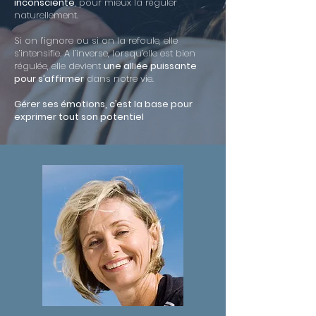
inconsciente
, pour mieux la réguler
naturellement.
Si on l’ignore ou si on la refoule, elle
s’intensifie. A l’inverse, lorsqu’elle est bien
régulée, elle devient
une alliée puissante
pour s’affirmer
dans notre vie.
Gérer ses émotions, c’est la base pour
exprimer tout son potentiel