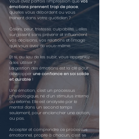
Vous avez parfois l’impression que
vos
émotions prennent trop de place
,
qu’elles vous débordent ou vous
freinent dans votre quotidien ?
Colère, peur, tristesse, culpabilité, … elles
surgissent sans prévenir et influencent
vos décisions, vos relations et l’image
que vous avez de vous-même.
Et si, au lieu de les subir, vous appreniez
à les utiliser ?
La gestion des émotions est la clé pour
développer
une confiance en soi solide
et durable
!
Une émotion, c'est un processus
physiologique, né d’un stimulus interne
ou externe. Elle est analysée par le
mental dans un second temps
seulement, pour enclencher une action,
ou pas.
Accepter et comprendre ce processus
émotionnel, propre à chacun, c’est se