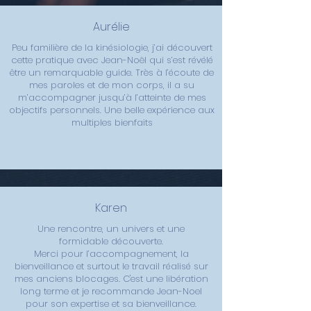
Aurélie
Peu familière de la kinésiologie, j’ai découvert
cette pratique avec Jean-Noël qui s’est révélé
être un remarquable guide. Très à l’écoute de
mes paroles et de mon corps, il a su
m’accompagner jusqu’à l’atteinte de mes
objectifs personnels. Une belle expérience aux
multiples bienfaits
Karen
Une rencontre, un univers et une
formidable découverte.
Merci pour l’accompagnement, la
bienveillance et surtout le travail réalisé sur
mes anciens blocages. C'est une libération
long terme et je recommande Jean-Noel
pour son expertise et sa bienveillance.