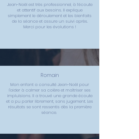
Jean-Noël est très professionnel, à l’écoute
et attentif aux besoins. Il explique
simplement le déroulement et les bienfaits
de la séance et assure un suivi après.
Merci pour les évolutions !
Romain
Mon enfant a consulté Jean-Noël pour
l'aider à calmer sa colère et maîtriser ses
implulsions. Il a trouvé une grande écoute
et a pu parler librement, sans jugement. Les
résultats se sont ressentis dès la première
séance.