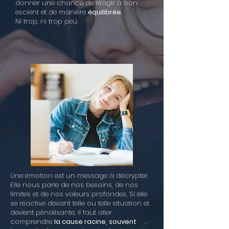
donner une chance de réagir à bon
escient et de manière
équilibrée
.
Ni trop, ni trop peu.
Une émotion est un message à décrypter.
Elle nous parle de nos besoins, de nos
limites et de nos valeurs profondes. Si elle
se réactive devant telle ou telle situation et
devient pénalisante, il faut aller
comprendre
la cause racine, souvent