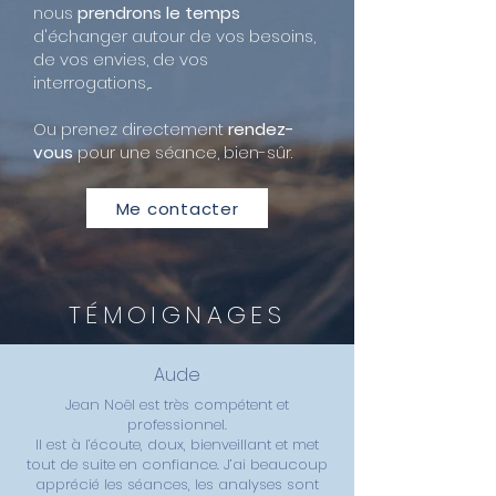
nous
prendrons le temps
d'échanger autour de vos besoins,
de vos envies, de vos
interrogations,...
Ou prenez directement
rendez-
vous
pour une séance, bien-sûr.
Me contacter
TÉMOIGNAGES
Aude
Jean Noël est très compétent et
professionnel.
Il est à l’écoute, doux, bienveillant et met
tout de suite en confiance. J’ai beaucoup
apprécié les séances, les analyses sont