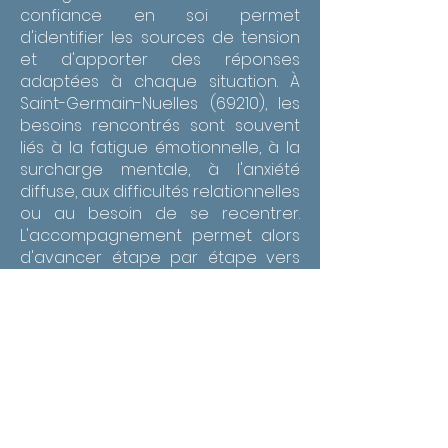
confiance en soi permet
d'identifier les sources de tension
et d'apporter des réponses
adaptées à chaque situation. À
Saint-Germain-Nuelles (69210), les
besoins rencontrés sont souvent
liés à la fatigue émotionnelle, à la
surcharge mentale, à l'anxiété
diffuse, aux difficultés relationnelles
ou au besoin de se recentrer.
L'accompagnement permet alors
d'avancer étape par étape vers
un apaisement plus durable. À
Saint-Germain-Nuelles (69210), un
accompagnement thérapeutique
en gestion des émotions et
confiance en soi peut aider à
mieux vivre les périodes de
surcharge, les changements de
vie, les conflits intérieurs ou la