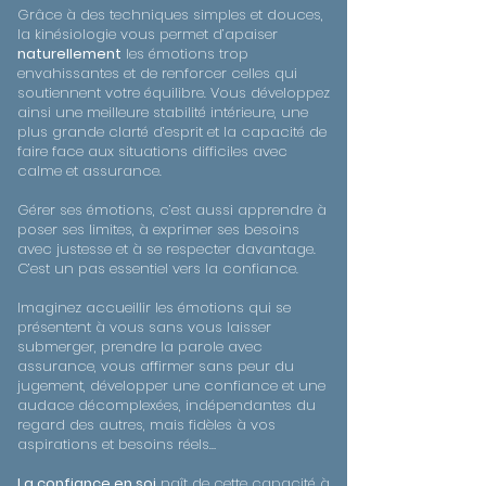
Grâce à des techniques simples et douces,
la kinésiologie vous permet d’apaiser
naturellement
les émotions trop
envahissantes et de renforcer celles qui
soutiennent votre équilibre. Vous développez
ainsi une meilleure stabilité intérieure, une
plus grande clarté d’esprit et la capacité de
faire face aux situations difficiles avec
calme et assurance.
Gérer ses émotions, c’est aussi apprendre à
poser ses limites, à exprimer ses besoins
avec justesse et à se respecter davantage.
C’est un pas essentiel vers la confiance.
Imaginez accueillir les émotions qui se
présentent à vous sans vous laisser
submerger, prendre la parole avec
assurance, vous affirmer sans peur du
jugement, développer une confiance et une
audace décomplexées, indépendantes du
regard des autres, mais fidèles à vos
aspirations et besoins réels…
La confiance en soi
naît de cette capacité à