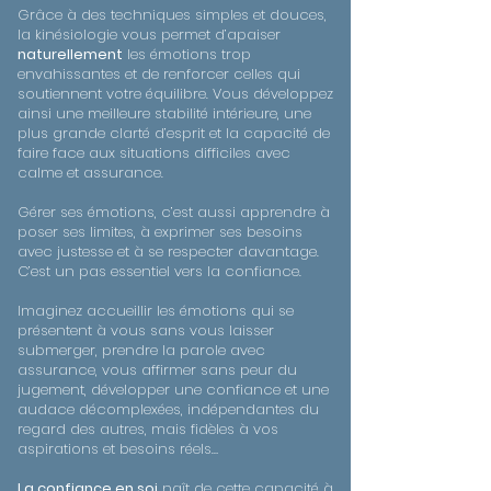
Grâce à des techniques simples et douces,
la kinésiologie vous permet d’apaiser
naturellement
les émotions trop
envahissantes et de renforcer celles qui
soutiennent votre équilibre. Vous développez
ainsi une meilleure stabilité intérieure, une
plus grande clarté d’esprit et la capacité de
faire face aux situations difficiles avec
calme et assurance.
Gérer ses émotions, c’est aussi apprendre à
poser ses limites, à exprimer ses besoins
avec justesse et à se respecter davantage.
C’est un pas essentiel vers la confiance.
Imaginez accueillir les émotions qui se
présentent à vous sans vous laisser
submerger, prendre la parole avec
assurance, vous affirmer sans peur du
jugement, développer une confiance et une
audace décomplexées, indépendantes du
regard des autres, mais fidèles à vos
aspirations et besoins réels…
La confiance en soi
naît de cette capacité à