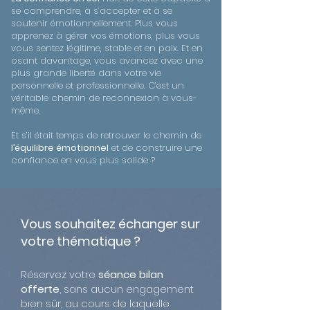
se comprendre, à s’accepter et à se
soutenir émotionnellement. Plus vous
apprenez à gérer vos émotions, plus vous
vous sentez légitime, stable et en paix. Et en
osant davantage, vous avancez avec une
plus grande liberté dans votre vie
personnelle et professionnelle. C’est un
véritable chemin de reconnexion à vous-
même.
Et s’il était temps de retrouver le chemin de
l’équilibre émotionnel
et de construire une
confiance en vous plus solide ?
Vous souhaitez échanger sur
votre thématique ?
Réservez votre
séance bilan
offerte
, sans aucun engagement
bien sûr, au cours de laquelle