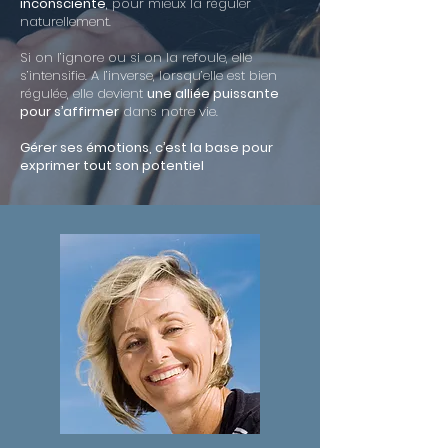
inconsciente
, pour mieux la réguler
naturellement.
Si on l’ignore ou si on la refoule, elle
s’intensifie. A l’inverse, lorsqu’elle est bien
régulée, elle devient
une alliée puissante
pour s’affirmer
dans notre vie.
Gérer ses émotions, c’est la base pour
exprimer tout son potentiel