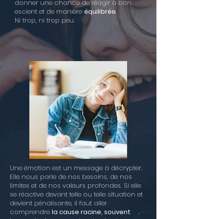
donner une chance de réagir à bon
escient et de manière
équilibrée
.
Ni trop, ni trop peu.
Une émotion est un message à décrypter.
Elle nous parle de nos besoins, de nos
limites et de nos valeurs profondes. Si elle
se réactive devant telle ou telle situation et
devient pénalisante, il faut aller
comprendre
la cause racine, souvent