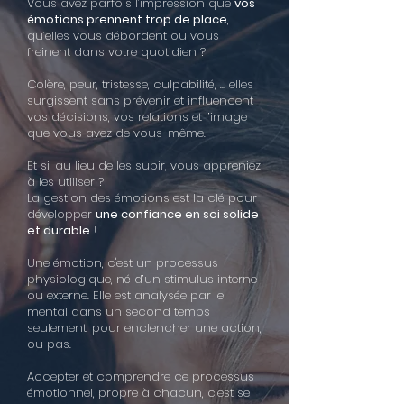
Vous avez parfois l’impression que
vos
émotions prennent trop de place
,
qu’elles vous débordent ou vous
freinent dans votre quotidien ?
Colère, peur, tristesse, culpabilité, … elles
surgissent sans prévenir et influencent
vos décisions, vos relations et l’image
que vous avez de vous-même.
Et si, au lieu de les subir, vous appreniez
à les utiliser ?
La gestion des émotions est la clé pour
développer
une confiance en soi solide
et durable
!
Une émotion, c'est un processus
physiologique, né d’un stimulus interne
ou externe. Elle est analysée par le
mental dans un second temps
seulement, pour enclencher une action,
ou pas.
Accepter et comprendre ce processus
émotionnel, propre à chacun, c’est se