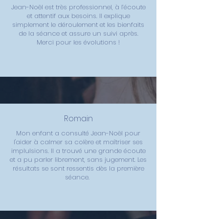
Jean-Noël est très professionnel, à l’écoute
et attentif aux besoins. Il explique
simplement le déroulement et les bienfaits
de la séance et assure un suivi après.
Merci pour les évolutions !
Romain
Mon enfant a consulté Jean-Noël pour
l'aider à calmer sa colère et maîtriser ses
implulsions. Il a trouvé une grande écoute
et a pu parler librement, sans jugement. Les
résultats se sont ressentis dès la première
séance.