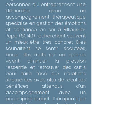
personnes qui entreprennent une
démarche avec un
accompagnement thérapeutique
spécialisé en gestion des émotions
et confiance en soi à Rillieux-la-
Pape (69140) recherchent souvent
un mieux-être très concret. Elles
souhaitent se sentir écoutées,
poser des mots sur ce qu'elles
vivent, diminuer la pression
ressentie et retrouver des outils
pour faire face aux situations
stressantes avec plus de recul. Les
bénéfices attendus d'un
accompagnement avec un
accompagnement thérapeutique
spécialisé en gestion des émotions
et confiance en soi à Rillieux-la-
Pape (69140) peuvent être
nombreux : apaiser les tensions