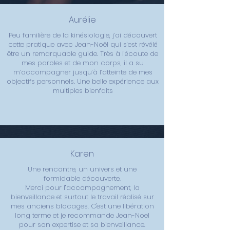
Aurélie
Peu familière de la kinésiologie, j’ai découvert
cette pratique avec Jean-Noël qui s’est révélé
être un remarquable guide. Très à l’écoute de
mes paroles et de mon corps, il a su
m’accompagner jusqu’à l’atteinte de mes
objectifs personnels. Une belle expérience aux
multiples bienfaits
Karen
Une rencontre, un univers et une
formidable découverte.
Merci pour l’accompagnement, la
bienveillance et surtout le travail réalisé sur
mes anciens blocages. C'est une libération
long terme et je recommande Jean-Noel
pour son expertise et sa bienveillance.