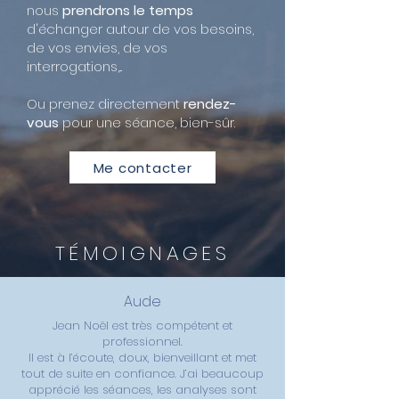
nous
prendrons le temps
d'échanger autour de vos besoins,
de vos envies, de vos
interrogations,...
Ou prenez directement
rendez-
vous
pour une séance, bien-sûr.
Me contacter
TÉMOIGNAGES
Aude
Jean Noël est très compétent et
professionnel.
Il est à l’écoute, doux, bienveillant et met
tout de suite en confiance. J’ai beaucoup
apprécié les séances, les analyses sont