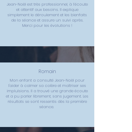
Jean-Noël est très professionnel, à l’écoute
et attentif aux besoins. Il explique
simplement le déroulement et les bienfaits
de la séance et assure un suivi après.
Merci pour les évolutions !
Romain
Mon enfant a consulté Jean-Noël pour
l'aider à calmer sa colère et maîtriser ses
implulsions. Il a trouvé une grande écoute
et a pu parler librement, sans jugement. Les
résultats se sont ressentis dès la première
séance.