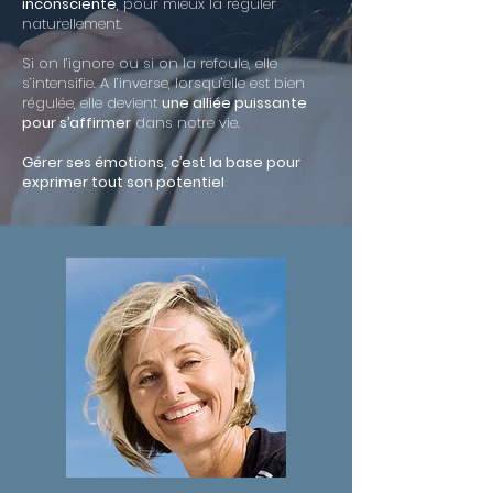
inconsciente
, pour mieux la réguler
naturellement.
Si on l’ignore ou si on la refoule, elle
s’intensifie. A l’inverse, lorsqu’elle est bien
régulée, elle devient
une alliée puissante
pour s’affirmer
dans notre vie.
Gérer ses émotions, c’est la base pour
exprimer tout son potentiel