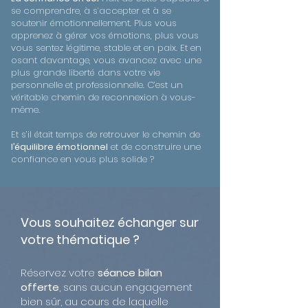
se comprendre, à s’accepter et à se
soutenir émotionnellement. Plus vous
apprenez à gérer vos émotions, plus vous
vous sentez légitime, stable et en paix. Et en
osant davantage, vous avancez avec une
plus grande liberté dans votre vie
personnelle et professionnelle. C’est un
véritable chemin de reconnexion à vous-
même.
Et s’il était temps de retrouver le chemin de
l’équilibre émotionnel
et de construire une
confiance en vous plus solide ?
Vous souhaitez échanger sur
votre thématique ?
Réservez votre
séance bilan
offerte
, sans aucun engagement
bien sûr, au cours de laquelle