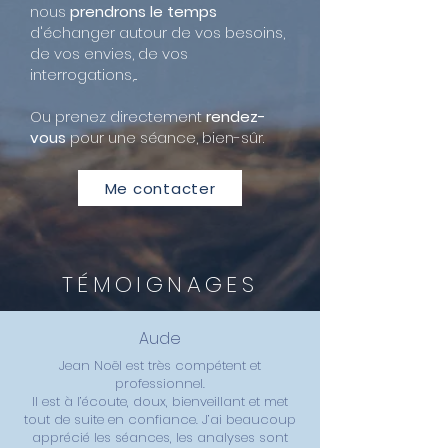
nous
prendrons le temps
d'échanger autour de vos besoins,
de vos envies, de vos
interrogations,...
Ou prenez directement
rendez-
vous
pour une séance, bien-sûr.
Me contacter
TÉMOIGNAGES
Aude
Jean Noël est très compétent et
professionnel.
Il est à l’écoute, doux, bienveillant et met
tout de suite en confiance. J’ai beaucoup
apprécié les séances, les analyses sont