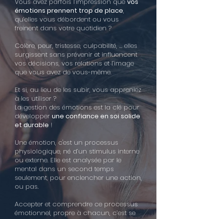
Vous avez parfois l’impression que
vos
émotions prennent trop de place
,
qu’elles vous débordent ou vous
freinent dans votre quotidien ?
Colère, peur, tristesse, culpabilité, … elles
surgissent sans prévenir et influencent
vos décisions, vos relations et l’image
que vous avez de vous-même.
Et si, au lieu de les subir, vous appreniez
à les utiliser ?
La gestion des émotions est la clé pour
développer
une confiance en soi solide
et durable
!
Une émotion, c'est un processus
physiologique, né d’un stimulus interne
ou externe. Elle est analysée par le
mental dans un second temps
seulement, pour enclencher une action,
ou pas.
Accepter et comprendre ce processus
émotionnel, propre à chacun, c’est se