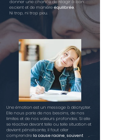
donner une chance de réagir à bon
escient et de manière
équilibrée
.
Ni trop, ni trop peu.
Une émotion est un message à décrypter.
Elle nous parle de nos besoins, de nos
limites et de nos valeurs profondes. Si elle
se réactive devant telle ou telle situation et
devient pénalisante, il faut aller
comprendre
la cause racine, souvent