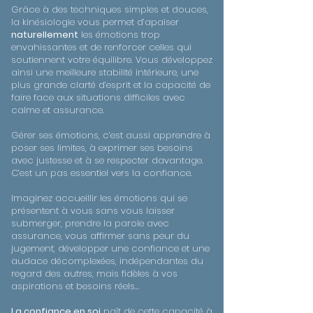
Grâce à des techniques simples et douces,
la kinésiologie vous permet d’apaiser
naturellement
les émotions trop
envahissantes et de renforcer celles qui
soutiennent votre équilibre. Vous développez
ainsi une meilleure stabilité intérieure, une
plus grande clarté d’esprit et la capacité de
faire face aux situations difficiles avec
calme et assurance.
Gérer ses émotions, c’est aussi apprendre à
poser ses limites, à exprimer ses besoins
avec justesse et à se respecter davantage.
C’est un pas essentiel vers la confiance.
Imaginez accueillir les émotions qui se
présentent à vous sans vous laisser
submerger, prendre la parole avec
assurance, vous affirmer sans peur du
jugement, développer une confiance et une
audace décomplexées, indépendantes du
regard des autres, mais fidèles à vos
aspirations et besoins réels…
La confiance en soi
naît de cette capacité à