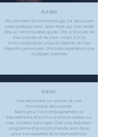
Aurélie
Peu familière de la kinésiologie, j’ai découvert
cette pratique avec Jean-Noël qui s’est révélé
être un remarquable guide. Très à l’écoute de
mes paroles et de mon corps, il a su
m’accompagner jusqu’à l’atteinte de mes
objectifs personnels. Une belle expérience aux
multiples bienfaits
Karen
Une rencontre, un univers et une
formidable découverte.
Merci pour l’accompagnement, la
bienveillance et surtout le travail réalisé sur
mes anciens blocages. C'est une libération
long terme et je recommande Jean-Noel
pour son expertise et sa bienveillance.