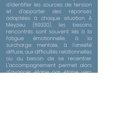
d'identifier les sources de tension
et d'apporter des réponses
adaptées à chaque situation. À
Meyzieu (69330), les besoins
rencontrés sont souvent liés à la
fatigue émotionnelle, à la
surcharge mentale, à l'anxiété
diffuse, aux difficultés relationnelles
ou au besoin de se recentrer.
L'accompagnement permet alors
d'avancer étape par étape vers
un apaisement plus durable. À
Meyzieu (69330), un
accompagnement thérapeutique
en gestion des émotions et
confiance en soi peut aider à
mieux vivre les périodes de
surcharge, les changements de
vie, les conflits intérieurs ou la
pression quotidienne. L'objectif est