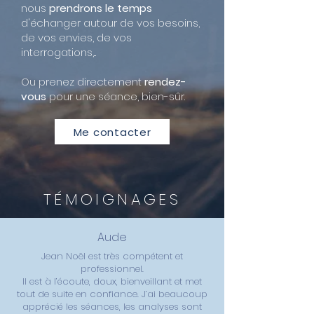
nous
prendrons le temps
d'échanger autour de vos besoins,
de vos envies, de vos
interrogations,...
Ou prenez directement
rendez-
vous
pour une séance, bien-sûr.
Me contacter
TÉMOIGNAGES
Aude
Jean Noël est très compétent et
professionnel.
Il est à l’écoute, doux, bienveillant et met
tout de suite en confiance. J’ai beaucoup
apprécié les séances, les analyses sont