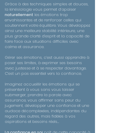
Grâce à des techniques simples et douces,
la kinésiologie vous permet d’apaiser
naturellement
les émotions trop
envahissantes et de renforcer celles qui
soutiennent votre équilibre. Vous développez
ainsi une meilleure stabilité intérieure, une
plus grande clarté d’esprit et la capacité de
faire face aux situations difficiles avec
calme et assurance.
Gérer ses émotions, c’est aussi apprendre à
poser ses limites, à exprimer ses besoins
avec justesse et à se respecter davantage.
C’est un pas essentiel vers la confiance.
Imaginez accueillir les émotions qui se
présentent à vous sans vous laisser
submerger, prendre la parole avec
assurance, vous affirmer sans peur du
jugement, développer une confiance et une
audace décomplexées, indépendantes du
regard des autres, mais fidèles à vos
aspirations et besoins réels…
La confiance en soi
naît de cette capacité à