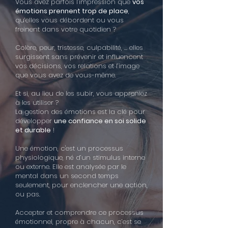
Vous avez parfois l’impression que
vos
émotions prennent trop de place
,
qu’elles vous débordent ou vous
freinent dans votre quotidien ?
Colère, peur, tristesse, culpabilité, … elles
surgissent sans prévenir et influencent
vos décisions, vos relations et l’image
que vous avez de vous-même.
Et si, au lieu de les subir, vous appreniez
à les utiliser ?
La gestion des émotions est la clé pour
développer
une confiance en soi solide
et durable
!
Une émotion, c'est un processus
physiologique, né d’un stimulus interne
ou externe. Elle est analysée par le
mental dans un second temps
seulement, pour enclencher une action,
ou pas.
Accepter et comprendre ce processus
émotionnel, propre à chacun, c’est se