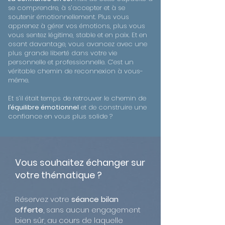
se comprendre, à s’accepter et à se
soutenir émotionnellement. Plus vous
apprenez à gérer vos émotions, plus vous
vous sentez légitime, stable et en paix. Et en
osant davantage, vous avancez avec une
plus grande liberté dans votre vie
personnelle et professionnelle. C’est un
véritable chemin de reconnexion à vous-
même.
Et s’il était temps de retrouver le chemin de
l’équilibre émotionnel
et de construire une
confiance en vous plus solide ?
Vous souhaitez échanger sur
votre thématique ?
Réservez votre
séance bilan
offerte
, sans aucun engagement
bien sûr, au cours de laquelle