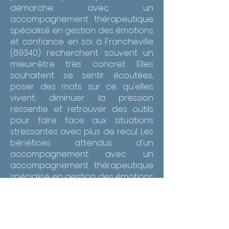
démarche avec un
accompagnement thérapeutique
spécialisé en gestion des émotions
et confiance en soi à Francheville
(69340) recherchent souvent un
mieux-être très concret. Elles
souhaitent se sentir écoutées,
poser des mots sur ce qu'elles
vivent, diminuer la pression
ressentie et retrouver des outils
pour faire face aux situations
stressantes avec plus de recul. Les
bénéfices attendus d'un
accompagnement avec un
accompagnement thérapeutique
spécialisé en gestion des émotions
et confiance en soi à Francheville
(69340) peuvent être nombreux :
apaiser les tensions internes, mieux
gérer les montées d'angoisse,