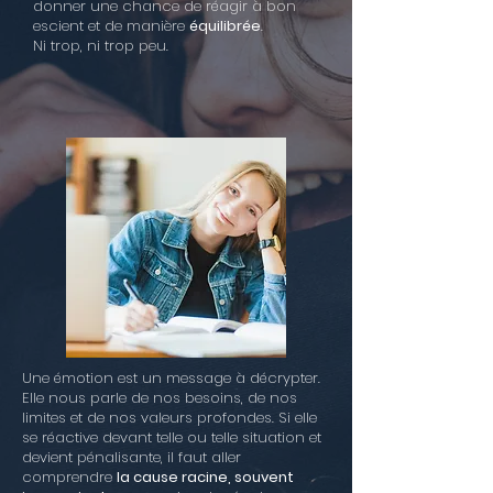
donner une chance de réagir à bon
escient et de manière
équilibrée
.
Ni trop, ni trop peu.
Une émotion est un message à décrypter.
Elle nous parle de nos besoins, de nos
limites et de nos valeurs profondes. Si elle
se réactive devant telle ou telle situation et
devient pénalisante, il faut aller
comprendre
la cause racine, souvent