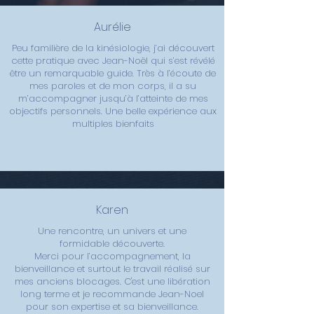
Aurélie
Peu familière de la kinésiologie, j’ai découvert
cette pratique avec Jean-Noël qui s’est révélé
être un remarquable guide. Très à l’écoute de
mes paroles et de mon corps, il a su
m’accompagner jusqu’à l’atteinte de mes
objectifs personnels. Une belle expérience aux
multiples bienfaits
Karen
Une rencontre, un univers et une
formidable découverte.
Merci pour l’accompagnement, la
bienveillance et surtout le travail réalisé sur
mes anciens blocages. C'est une libération
long terme et je recommande Jean-Noel
pour son expertise et sa bienveillance.