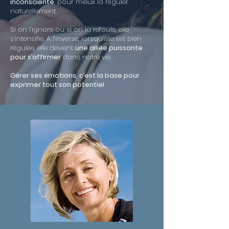
inconsciente
, pour mieux la réguler
naturellement.
Si on l’ignore ou si on la refoule, elle
s’intensifie. A l’inverse, lorsqu’elle est bien
régulée, elle devient
une alliée puissante
pour s’affirmer
dans notre vie.
Gérer ses émotions, c’est la base pour
exprimer tout son potentiel