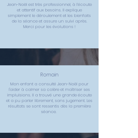
Jean-Noël est très professionnel, à l’écoute
et attentif aux besoins. Il explique
simplement le déroulement et les bienfaits
de la séance et assure un suivi après.
Merci pour les évolutions !
Romain
Mon enfant a consulté Jean-Noël pour
l'aider à calmer sa colère et maîtriser ses
implulsions. Il a trouvé une grande écoute
et a pu parler librement, sans jugement. Les
résultats se sont ressentis dès la première
séance.