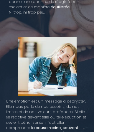
donner une chance de réagir à bon
escient et de manière
équilibrée
.
Ni trop, ni trop peu.
Une émotion est un message à décrypter.
Elle nous parle de nos besoins, de nos
limites et de nos valeurs profondes. Si elle
se réactive devant telle ou telle situation et
devient pénalisante, il faut aller
comprendre
la cause racine, souvent