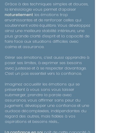
Grâce à des techniques simples et douces,
la kinésiologie vous permet d’apaiser
naturellement
les émotions trop
envahissantes et de renforcer celles qui
soutiennent votre équilibre. Vous développez
ainsi une meilleure stabilité intérieure, une
plus grande clarté d’esprit et la capacité de
faire face aux situations difficiles avec
calme et assurance.
Gérer ses émotions, c’est aussi apprendre à
poser ses limites, à exprimer ses besoins
avec justesse et à se respecter davantage.
C’est un pas essentiel vers la confiance.
Imaginez accueillir les émotions qui se
présentent à vous sans vous laisser
submerger, prendre la parole avec
assurance, vous affirmer sans peur du
jugement, développer une confiance et une
audace décomplexées, indépendantes du
regard des autres, mais fidèles à vos
aspirations et besoins réels…
La confiance en soi
naît de cette capacité à