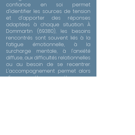
confiance en soi permet
d'identifier les sources de tension
et d'apporter des réponses
adaptées à chaque situation. À
Dommartin (69380), les besoins
rencontrés sont souvent liés à la
fatigue émotionnelle, à la
surcharge mentale, à l'anxiété
diffuse, aux difficultés relationnelles
ou au besoin de se recentrer.
L'accompagnement permet alors
d'avancer étape par étape vers
un apaisement plus durable. À
Dommartin (69380), un
accompagnement thérapeutique
en gestion des émotions et
confiance en soi peut aider à
mieux vivre les périodes de
surcharge, les changements de
vie, les conflits intérieurs ou la