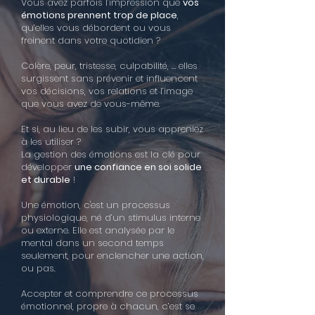
Vous avez parfois l’impression que
vos
émotions prennent trop de place
,
qu’elles vous débordent ou vous
freinent dans votre quotidien ?
Colère, peur, tristesse, culpabilité, … elles
surgissent sans prévenir et influencent
vos décisions, vos relations et l’image
que vous avez de vous-même.
Et si, au lieu de les subir, vous appreniez
à les utiliser ?
La gestion des émotions est la clé pour
développer
une confiance en soi solide
et durable
!
Une émotion, c'est un processus
physiologique, né d’un stimulus interne
ou externe. Elle est analysée par le
mental dans un second temps
seulement, pour enclencher une action,
ou pas.
Accepter et comprendre ce processus
émotionnel, propre à chacun, c’est se