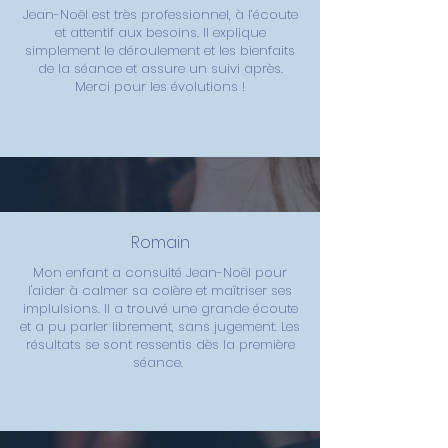
Jean-Noël est très professionnel, à l’écoute
et attentif aux besoins. Il explique
simplement le déroulement et les bienfaits
de la séance et assure un suivi après.
Merci pour les évolutions !
Romain
Mon enfant a consulté Jean-Noël pour
l'aider à calmer sa colère et maîtriser ses
implulsions. Il a trouvé une grande écoute
et a pu parler librement, sans jugement. Les
résultats se sont ressentis dès la première
séance.