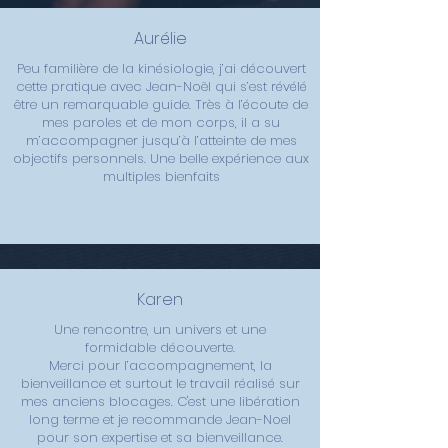
Aurélie
Peu familière de la kinésiologie, j’ai découvert
cette pratique avec Jean-Noël qui s’est révélé
être un remarquable guide. Très à l’écoute de
mes paroles et de mon corps, il a su
m’accompagner jusqu’à l’atteinte de mes
objectifs personnels. Une belle expérience aux
multiples bienfaits
Karen
Une rencontre, un univers et une
formidable découverte.
Merci pour l’accompagnement, la
bienveillance et surtout le travail réalisé sur
mes anciens blocages. C'est une libération
long terme et je recommande Jean-Noel
pour son expertise et sa bienveillance.