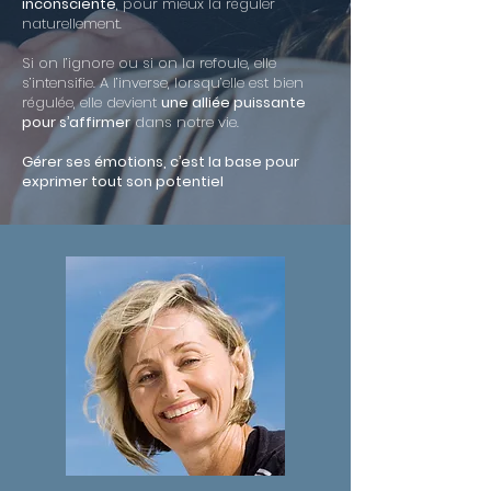
inconsciente
, pour mieux la réguler
naturellement.
Si on l’ignore ou si on la refoule, elle
s’intensifie. A l’inverse, lorsqu’elle est bien
régulée, elle devient
une alliée puissante
pour s’affirmer
dans notre vie.
Gérer ses émotions, c’est la base pour
exprimer tout son potentiel