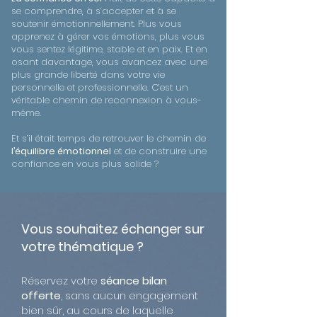
se comprendre, à s’accepter et à se
soutenir émotionnellement. Plus vous
apprenez à gérer vos émotions, plus vous
vous sentez légitime, stable et en paix. Et en
osant davantage, vous avancez avec une
plus grande liberté dans votre vie
personnelle et professionnelle. C’est un
véritable chemin de reconnexion à vous-
même.
Et s’il était temps de retrouver le chemin de
l’équilibre émotionnel
et de construire une
confiance en vous plus solide ?
Vous souhaitez échanger sur
votre thématique ?
Réservez votre
séance bilan
offerte
, sans aucun engagement
bien sûr, au cours de laquelle