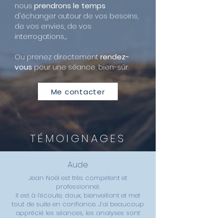
nous
prendrons le temps
d'échanger autour de vos besoins,
de vos envies, de vos
interrogations,...
Ou prenez directement
rendez-
vous
pour une séance, bien-sûr.
Me contacter
TÉMOIGNAGES
Aude
Jean Noël est très compétent et
professionnel.
Il est à l’écoute, doux, bienveillant et met
tout de suite en confiance. J’ai beaucoup
apprécié les séances, les analyses sont