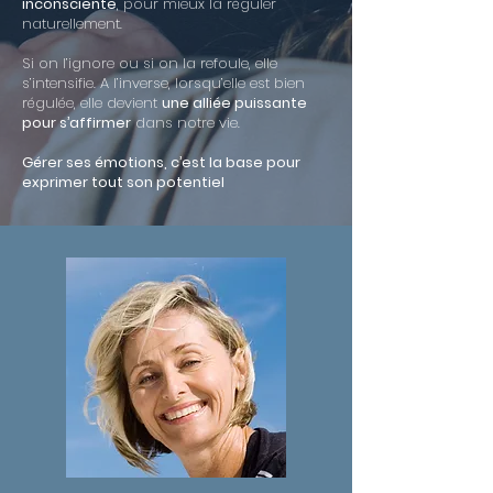
inconsciente
, pour mieux la réguler
naturellement.
Si on l’ignore ou si on la refoule, elle
s’intensifie. A l’inverse, lorsqu’elle est bien
régulée, elle devient
une alliée puissante
pour s’affirmer
dans notre vie.
Gérer ses émotions, c’est la base pour
exprimer tout son potentiel