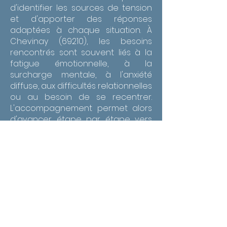
d'identifier les sources de tension
et d'apporter des réponses
adaptées à chaque situation. À
Chevinay (69210), les besoins
rencontrés sont souvent liés à la
fatigue émotionnelle, à la
surcharge mentale, à l'anxiété
diffuse, aux difficultés relationnelles
ou au besoin de se recentrer.
L'accompagnement permet alors
d'avancer étape par étape vers
un apaisement plus durable. À
Chevinay (69210), un
accompagnement thérapeutique
en gestion des émotions et
confiance en soi peut aider à
mieux vivre les périodes de
surcharge, les changements de
vie, les conflits intérieurs ou la
pression quotidienne. L'objectif est