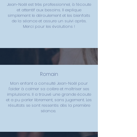
Jean-Noël est très professionnel, à l’écoute
et attentif aux besoins. Il explique
simplement le déroulement et les bienfaits
de la séance et assure un suivi après.
Merci pour les évolutions !
Romain
Mon enfant a consulté Jean-Noël pour
l'aider à calmer sa colère et maîtriser ses
implulsions. Il a trouvé une grande écoute
et a pu parler librement, sans jugement. Les
résultats se sont ressentis dès la première
séance.