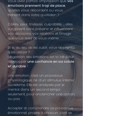
Vous avez parfois l’impression que
vos
émotions prennent trop de place
,
qu’elles vous débordent ou vous
freinent dans votre quotidien ?
Colère, peur, tristesse, culpabilité, … elles
surgissent sans prévenir et influencent
vos décisions, vos relations et l’image
que vous avez de vous-même.
Et si, au lieu de les subir, vous appreniez
à les utiliser ?
La gestion des émotions est la clé pour
développer
une confiance en soi solide
et durable
!
Une émotion, c'est un processus
physiologique, né d’un stimulus interne
ou externe. Elle est analysée par le
mental dans un second temps
seulement, pour enclencher une action,
ou pas.
Accepter et comprendre ce processus
émotionnel, propre à chacun, c’est se