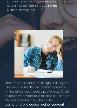
donner une chance de réagir à bon
escient et de manière
équilibrée
.
Ni trop, ni trop peu.
Une émotion est un message à décrypter.
Elle nous parle de nos besoins, de nos
limites et de nos valeurs profondes. Si elle
se réactive devant telle ou telle situation et
devient pénalisante, il faut aller
comprendre
la cause racine, souvent