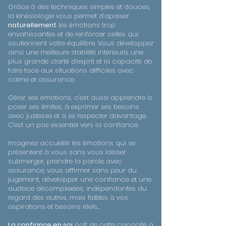
Grâce à des techniques simples et douces,
la kinésiologie vous permet d’apaiser
naturellement
les émotions trop
envahissantes et de renforcer celles qui
soutiennent votre équilibre. Vous développez
ainsi une meilleure stabilité intérieure, une
plus grande clarté d’esprit et la capacité de
faire face aux situations difficiles avec
calme et assurance.
Gérer ses émotions, c’est aussi apprendre à
poser ses limites, à exprimer ses besoins
avec justesse et à se respecter davantage.
C’est un pas essentiel vers la confiance.
Imaginez accueillir les émotions qui se
présentent à vous sans vous laisser
submerger, prendre la parole avec
assurance, vous affirmer sans peur du
jugement, développer une confiance et une
audace décomplexées, indépendantes du
regard des autres, mais fidèles à vos
aspirations et besoins réels…
La confiance en soi
naît de cette capacité à