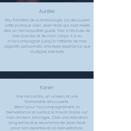
Aurélie
Peu familière de la kinésiologie, j’ai découvert
cette pratique avec Jean-Noël qui s’est révélé
être un remarquable guide. Très à l’écoute de
mes paroles et de mon corps, il a su
m’accompagner jusqu’à l’atteinte de mes
objectifs personnels. Une belle expérience aux
multiples bienfaits
Karen
Une rencontre, un univers et une
formidable découverte.
Merci pour l’accompagnement, la
bienveillance et surtout le travail réalisé sur
mes anciens blocages. C'est une libération
long terme et je recommande Jean-Noel
pour son expertise et sa bienveillance.