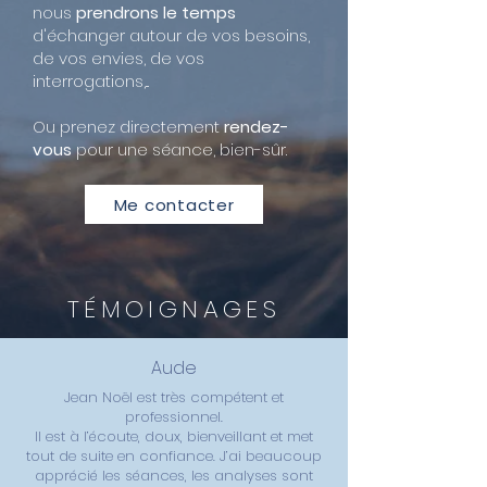
nous
prendrons le temps
d'échanger autour de vos besoins,
de vos envies, de vos
interrogations,...
Ou prenez directement
rendez-
vous
pour une séance, bien-sûr.
Me contacter
TÉMOIGNAGES
Aude
Jean Noël est très compétent et
professionnel.
Il est à l’écoute, doux, bienveillant et met
tout de suite en confiance. J’ai beaucoup
apprécié les séances, les analyses sont