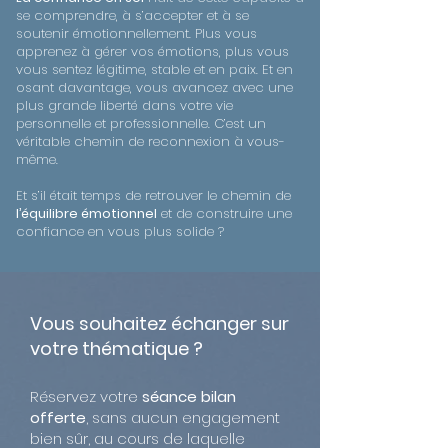
se comprendre, à s’accepter et à se
soutenir émotionnellement. Plus vous
apprenez à gérer vos émotions, plus vous
vous sentez légitime, stable et en paix. Et en
osant davantage, vous avancez avec une
plus grande liberté dans votre vie
personnelle et professionnelle. C’est un
véritable chemin de reconnexion à vous-
même.
Et s’il était temps de retrouver le chemin de
l’équilibre émotionnel
et de construire une
confiance en vous plus solide ?
Vous souhaitez échanger sur
votre thématique ?
Réservez votre
séance bilan
offerte
, sans aucun engagement
bien sûr, au cours de laquelle