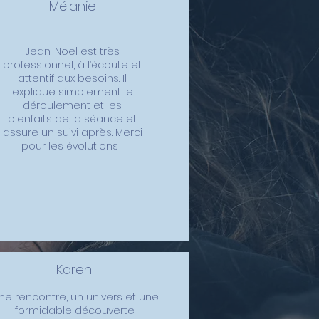
Mélanie
Jean-Noël est très
professionnel, à l’écoute et
attentif aux besoins. Il
explique simplement le
déroulement et les
bienfaits de la séance et
assure un suivi après. Merci
pour les évolutions !
Karen
ne rencontre, un univers et une
formidable découverte.