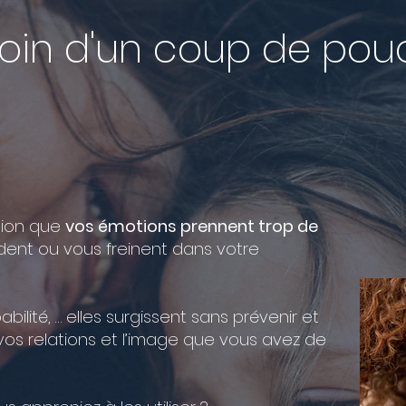
oin d'un coup de pou
ssion que
vos émotions prennent trop de
rdent ou vous freinent dans votre
abilité, … elles surgissent sans prévenir et
 vos relations et l’image que vous avez de