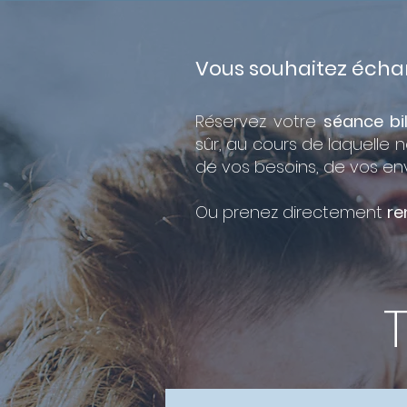
Vous souhaitez écha
Réservez votre
séance bi
sûr, au cours de laquelle 
de vos besoins, de vos envie
Ou prenez directement
re