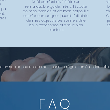
Noël qui s’est révélé être un
Me
a
remarquable guide. Très à l’écoute
b
a pu
de mes paroles et de mon corps, il a
ré
nt.
su m’accompagner jusqu’à l’atteinte
C'
 dès
de mes objectifs personnels. Une
j
belle expérience aux multiples
so
bienfaits
e en soi repose notamment sur une régulation émotionnelle ma
. En apprenant à accueillir et comprendre chaque ressenti, qu’
motions « négatives » telles que la peur ou la tristesse, vous 
ers l’épanouissement demande souvent des ajustements en p
FAQ
e pas vous laisser envahir lors des moments importants de vot
ment la pleine conscience (mindfulness) et le lâcher-prise afi
idien.
