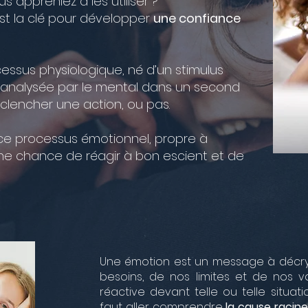
ous appreniez à les utiliser ?
st la clé pour développer
une confiance
essus physiologique, né d’un stimulus
st analysée par le mental dans un second
lencher une action, ou pas.
e processus émotionnel, propre à
ne chance de réagir à bon escient et de
Une émotion est un message à décryp
besoins, de nos limites et de nos va
réactive devant telle ou telle situati
faut aller comprendre
la cause racin