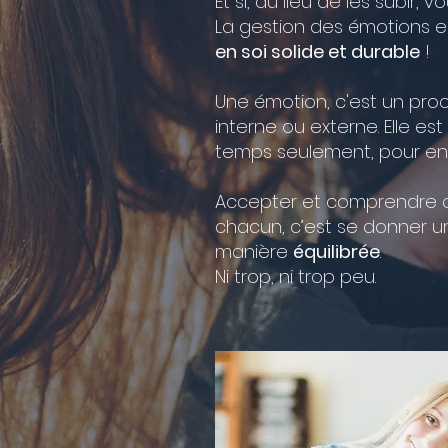
Et si, au lieu de les subir, v
La gestion des émotions e
en soi solide et durable
!
Une émotion, c'est un proc
interne ou externe. Elle e
temps seulement, pour enc
Accepter et comprendre c
chacun, c’est se donner u
manière
équilibrée
.
Ni trop, ni trop peu.