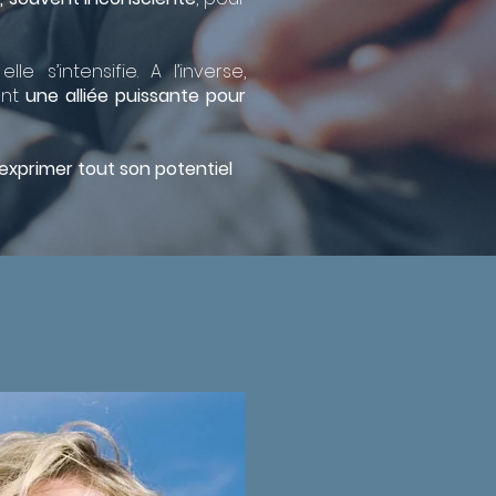
le s’intensifie. A l’inverse,
ient
une alliée puissante pour
 exprimer tout son potentiel