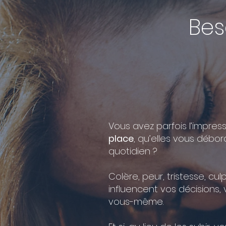
Bes
Vous avez parfois l’impre
place
, qu’elles vous débo
quotidien ?
Colère, peur, tristesse, culp
influencent vos décisions,
vous-même.