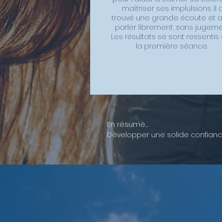
maîtriser ses implulsions. Il 
trouvé une grande écoute et 
parler librement, sans jugeme
Les résultats se sont ressentis
la première séance.
En résumé...

Développer une solide confianc
de son intelligence émotionnelle
positives » comme la joie ou d’é
durable.

Plus encore, ce cheminement v
votre équilibre émotionnel et n
d’apprendre à cultiver naturelle
essentiel face aux aléas du quot