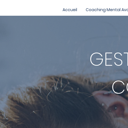
Accueil
Coaching Mental Av
GES
C