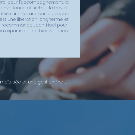
rci pour l’accompagnement, la
ienveillance et surtout le travail
alisé sur mes anciens blocages.
est une libération long terme et
e recommande Jean-Noel pour
n expertise et sa bienveillance.
îtrisée et une gestion fine 
il s’agisse d’émotions « 
posez les bases d’un bien-être 
rofondeur, pour maintenir 
re vie. Une manière 
n de retrouver un calme 