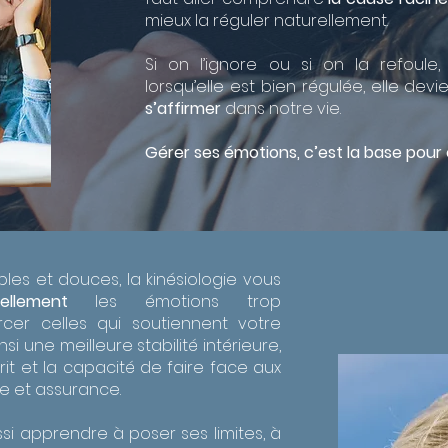
mieux la réguler naturellement.
Si on l’ignore ou si on la refoule, el
lorsqu’elle est bien régulée, elle dev
s’affirmer
dans notre vie.
Gérer ses émotions, c’est la base pour
es et douces, la kinésiologie vous
ellement
les émotions trop
cer celles qui soutiennent votre
si une meilleure stabilité intérieure,
it et la capacité de faire face aux
me et assurance.
si apprendre à poser ses limites, à