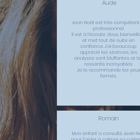
Aude
Jean Noël est très compétent
professionnel.
Il est à l’écoute, doux, bienveill
et met tout de suite en
confiance. J’ai beaucoup
apprécié les séances, les
analyses sont bluffantes et l
ressentis incroyables.
Je le recommande les yeux
fermés.
Romain
Mon enfant a consulté Jean-N
pour l'aider à calmer sa colèr