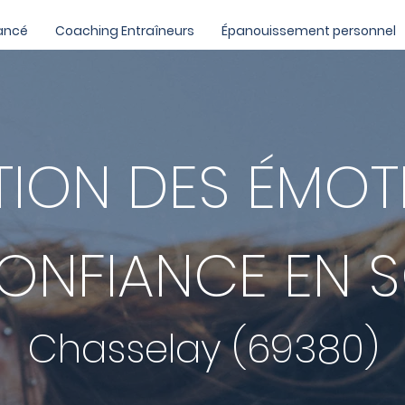
ancé
Coaching Entraîneurs
Épanouissement personnel
TION DES ÉMOT
ONFIANCE EN S
Chasselay (69380)