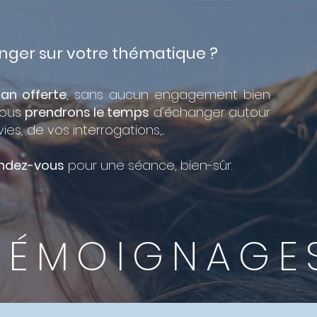
nger sur votre thématique ?
lan offerte
, sans aucun engagement bien
nous
prendrons le temps
d'échanger autour
s, de vos interrogations,...
ndez-vous
pour une séance, bien-sûr.
TÉMOIGNAGE