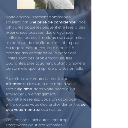
Notre épanouissement commence
souvent par
une prise de conscience
: nos
difficultés actuelles peuvent être liées à des
expériences passées, des croyances
limitantes ou des émotions non exprimées.
Le manque de confiance en soi, la peur
du regard des autres, les difficultés à
prendre des décisions ou à poser des
limites sont des problématiques très
courantes. Elles touchent autant la sphère
personnelle que la sphère professionnelle.
Peut-être avez-vous du mal à vous
affirmer
au travail, à dire non, à vous
sentir
légitime
dans votre poste ou à
envisager un changement.
Peut-être ressentez-vous un décalage
entre ce que vous êtes profondément et
ce
que vous montrez
aux autres.
Ces tensions intérieures sont trop
énergivores pour être ignorées.