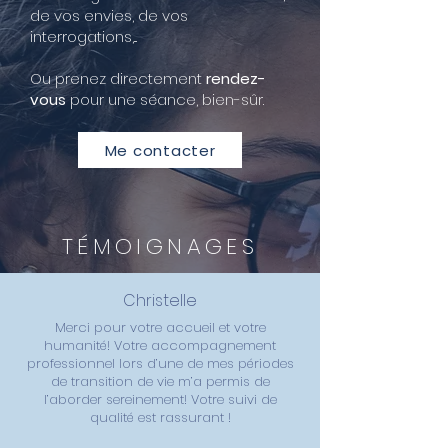
de vos envies, de vos
interrogations,...
Ou prenez directement
rendez-
vous
pour une séance, bien-sûr.
Me contacter
TÉMOIGNAGES
Christelle
Merci pour votre accueil et votre
humanité! Votre accompagnement
professionnel lors d’une de mes périodes
de transition de vie m’a permis de
l’aborder sereinement! Votre suivi de
qualité est rassurant !