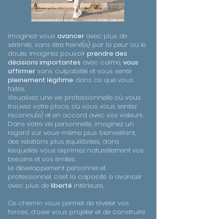
Imaginez-vous
avancer
avec plus de
sérénité, sans être freiné(e) par la peur ou le
doute. Imaginez pouvoir
prendre des
décisions importantes
avec calme,
vous
affirmer
sans culpabilité et vous sentir
pleinement légitime
dans ce que vous
faites.
Visualisez une vie professionnelle où vous
trouvez votre place, où vous vous sentez
reconnu(e) et en accord avec vos valeurs.
Dans votre vie personnelle, imaginez un
regard sur vous-même plus bienveillant,
des relations plus équilibrées, dans
lesquelles vous exprimez naturellement vos
besoins et vos limites.
Le développement personnel et
professionnel, c’est la capacité à avancer
avec plus de
liberté
intérieure.
Ce chemin vous permet de révéler vos
forces, d’oser vous projeter et de construire