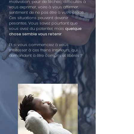
motivation, peur de l’échec, difficultés à
vous exprimer, voire à vous affirmer,
sentiment de ne pas être à votre place…
Ces situations peuvent devenir
pesantes. Vous savez pourtant que
vous avez du potentiel, mais
quelque
chose semble vous retenir
.
Et si vous commenciez à vous
intéresser à ces freins intérieurs, qui
demandent à être compris et libérés ?