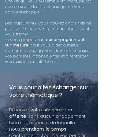
une vie qui vous ressemble vraiment, plutôt
que de subir des situations qui ne vous
conviennent plus.
Dès aujourd’hui, vous pouvez choisir de ne
plus laisser de vieux schémas inconscients
vous freiner.
Je vous propose un
accompagnement
sur-mesure
pour vous aider à mieux
comprendre ce qui vous freine, à dépasser
vos barrières inconscientes et à renforcer
vos ressources intérieures.
Vous souhaitez échanger sur
votre thématique ?
Réservez votre
séance bilan
offerte
, sans aucun engagement
bien sûr, au cours de laquelle
nous
prendrons le temps
d'échanger autour de vos besoins,