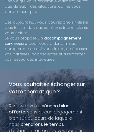
une vie qui vous ressemble vraiment, plutôt
que de subir des situations qui ne vous
conviennent plus.
Dès aujourd’hui, vous pouvez choisir de ne
plus laisser de vieux schémas inconscients
vous freiner.
Je vous propose un
accompagnement
sur-mesure
pour vous aider à mieux
comprendre ce qui vous freine, à dépasser
vos barrières inconscientes et à renforcer
vos ressources intérieures.
Vous souhaitez échanger sur
votre thématique ?
Réservez votre
séance bilan
offerte
, sans aucun engagement
bien sûr, au cours de laquelle
nous
prendrons le temps
d'échanger autour de vos besoins,