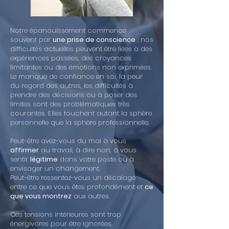
Notre épanouissement commence
souvent par
une prise de conscience
: nos
difficultés actuelles peuvent être liées à des
expériences passées, des croyances
limitantes ou des émotions non exprimées.
Le manque de confiance en soi, la peur
du regard des autres, les difficultés à
prendre des décisions ou à poser des
limites sont des problématiques très
courantes. Elles touchent autant la sphère
personnelle que la sphère professionnelle.
Peut-être avez-vous du mal à vous
affirmer
au travail, à dire non, à vous
sentir
légitime
dans votre poste ou à
envisager un changement.
Peut-être ressentez-vous un décalage
entre ce que vous êtes profondément et
ce
que vous montrez
aux autres.
Ces tensions intérieures sont trop
énergivores pour être ignorées.