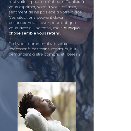
motivation, peur de l’échec, difficultés à
vous exprimer, voire à vous affirmer,
sentiment de ne pas être à votre place…
Ces situations peuvent devenir
pesantes. Vous savez pourtant que
vous avez du potentiel, mais
quelque
chose semble vous retenir
.
Et si vous commenciez à vous
intéresser à ces freins intérieurs, qui
demandent à être compris et libérés ?