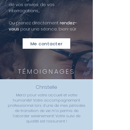
de vos envies, de vos
interrogations,...
Ou prenez directement
rendez-
vous
pour une séance, bien-sûr.
Me contacter
TÉMOIGNAGES
Christelle
Merci pour votre accueil et votre
humanité! Votre accompagnement
professionnel lors d’une de mes périodes
de transition de vie m’a permis de
l’aborder sereinement! Votre suivi de
qualité est rassurant !