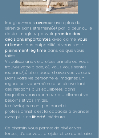
Imaginez-vous
avancer
avec plus de
sérénité, sans être freiné(e) par la peur ou le
doute. Imaginez pouvoir
prendre des
décisions importantes
avec calme,
vous
affirmer
sans culpabilité et vous sentir
pleinement légitime
dans ce que vous
faites.
Visualisez une vie professionnelle où vous
trouvez votre place, où vous vous sentez
reconnu(e) et en accord avec vos valeurs.
Dans votre vie personnelle, imaginez un
regard sur vous-même plus bienveillant,
des relations plus équilibrées, dans
lesquelles vous exprimez naturellement vos
besoins et vos limites.
Le développement personnel et
professionnel, c’est la capacité à avancer
avec plus de
liberté
intérieure.
Ce chemin vous permet de révéler vos
forces, d’oser vous projeter et de construire