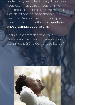
motivation, peur de l’échec, difficultés à
vous exprimer, voire à vous affirmer,
sentiment de ne pas être à votre place…
Ces situations peuvent devenir
pesantes. Vous savez pourtant que
vous avez du potentiel, mais
quelque
chose semble vous retenir
.
Et si vous commenciez à vous
intéresser à ces freins intérieurs, qui
demandent à être compris et libérés ?