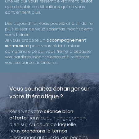
une vie qui vous ressemble vraiment, plutôt
que de subir des situations qui ne vous
conviennent plus.
Dès aujourd’hui, vous pouvez choisir de ne
plus laisser de vieux schémas inconscients
vous freiner.
Je vous propose un
accompagnement
sur-mesure
pour vous aider à mieux
comprendre ce qui vous freine, à dépasser
vos barrières inconscientes et à renforcer
vos ressources intérieures.
Vous souhaitez échanger sur
votre thématique ?
Réservez votre
séance bilan
offerte
, sans aucun engagement
bien sûr, au cours de laquelle
nous
prendrons le temps
d'échanger autour de vos besoins,