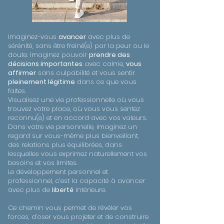
Imaginez-vous
avancer
avec plus de
sérénité, sans être freiné(e) par la peur ou le
doute. Imaginez pouvoir
prendre des
décisions importantes
avec calme,
vous
affirmer
sans culpabilité et vous sentir
pleinement légitime
dans ce que vous
faites.
Visualisez une vie professionnelle où vous
trouvez votre place, où vous vous sentez
reconnu(e) et en accord avec vos valeurs.
Dans votre vie personnelle, imaginez un
regard sur vous-même plus bienveillant,
des relations plus équilibrées, dans
lesquelles vous exprimez naturellement vos
besoins et vos limites.
Le développement personnel et
professionnel, c’est la capacité à avancer
avec plus de
liberté
intérieure.
Ce chemin vous permet de révéler vos
forces, d’oser vous projeter et de construire