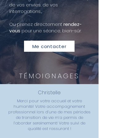
de vos envies, de vos
interrogations,...
Ou prenez directement
rendez-
vous
pour une séance, bien-sûr.
Me contacter
TÉMOIGNAGES
Christelle
Merci pour votre accueil et votre
humanité! Votre accompagnement
professionnel lors d’une de mes périodes
de transition de vie m’a permis de
l’aborder sereinement! Votre suivi de
qualité est rassurant !