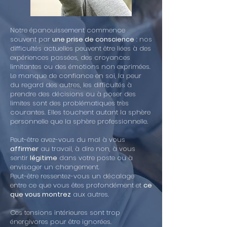
Notre épanouissement commence
souvent par
une prise de conscience
: nos
difficultés actuelles peuvent être liées à des
expériences passées, des croyances
limitantes ou des émotions non exprimées.
Le manque de confiance en soi, la peur
du regard des autres, les difficultés à
prendre des décisions ou à poser des
limites sont des problématiques très
courantes. Elles touchent autant la sphère
personnelle que la sphère professionnelle.
Peut-être avez-vous du mal à vous
affirmer
au travail, à dire non, à vous
sentir
légitime
dans votre poste ou à
envisager un changement.
Peut-être ressentez-vous un décalage
entre ce que vous êtes profondément et
ce
que vous montrez
aux autres.
Ces tensions intérieures sont trop
énergivores pour être ignorées.