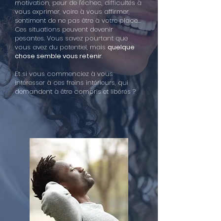
motivation, peur de l’échec, difficultés à
vous exprimer, voire à vous affirmer,
sentiment de ne pas être à votre place…
Ces situations peuvent devenir
pesantes. Vous savez pourtant que
vous avez du potentiel, mais
quelque
chose semble vous retenir
.
Et si vous commenciez à vous
intéresser à ces freins intérieurs, qui
demandent à être compris et libérés ?