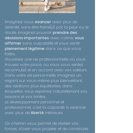
Imaginez-vous
avancer
avec plus de
sérénité, sans être freiné(e) par la peur ou le
doute. Imaginez pouvoir
prendre des
décisions importantes
avec calme,
vous
affirmer
sans culpabilité et vous sentir
pleinement légitime
dans ce que vous
faites.
Visualisez une vie professionnelle où vous
trouvez votre place, où vous vous sentez
reconnu(e) et en accord avec vos valeurs.
Dans votre vie personnelle, imaginez un
regard sur vous-même plus bienveillant,
des relations plus équilibrées, dans
lesquelles vous exprimez naturellement vos
besoins et vos limites.
Le développement personnel et
professionnel, c’est la capacité à avancer
avec plus de
liberté
intérieure.
Ce chemin vous permet de révéler vos
forces, d’oser vous projeter et de construire