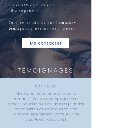
de vos envies, de vos
interrogations,...
Ou prenez directement
rendez-
vous
pour une séance, bien-sûr.
Me contacter
TÉMOIGNAGES
Christelle
Merci pour votre accueil et votre
humanité! Votre accompagnement
professionnel lors d’une de mes périodes
de transition de vie m’a permis de
l’aborder sereinement! Votre suivi de
qualité est rassurant !