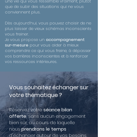
une vie qui vous ressemble vraiment, plutôt
que de subir des situations qui ne vous
conviennent plus.
Dès aujourd’hui, vous pouvez choisir de ne
plus laisser de vieux schémas inconscients
vous freiner.
Je vous propose un
accompagnement
sur-mesure
pour vous aider à mieux
comprendre ce qui vous freine, à dépasser
vos barrières inconscientes et à renforcer
vos ressources intérieures.
Vous souhaitez échanger sur
votre thématique ?
Réservez votre
séance bilan
offerte
, sans aucun engagement
bien sûr, au cours de laquelle
nous
prendrons le temps
d'échanger autour de vos besoins,