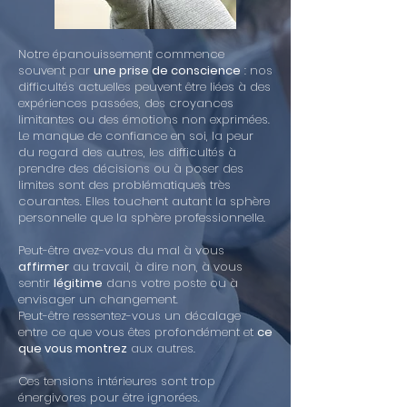
Notre épanouissement commence
souvent par
une prise de conscience
: nos
difficultés actuelles peuvent être liées à des
expériences passées, des croyances
limitantes ou des émotions non exprimées.
Le manque de confiance en soi, la peur
du regard des autres, les difficultés à
prendre des décisions ou à poser des
limites sont des problématiques très
courantes. Elles touchent autant la sphère
personnelle que la sphère professionnelle.
Peut-être avez-vous du mal à vous
affirmer
au travail, à dire non, à vous
sentir
légitime
dans votre poste ou à
envisager un changement.
Peut-être ressentez-vous un décalage
entre ce que vous êtes profondément et
ce
que vous montrez
aux autres.
Ces tensions intérieures sont trop
énergivores pour être ignorées.