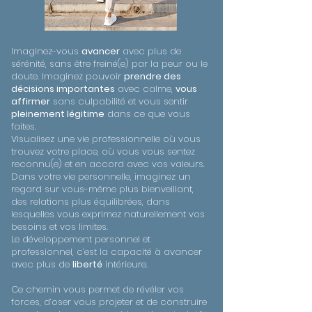
Imaginez-vous
avancer
avec plus de
sérénité, sans être freiné(e) par la peur ou le
doute. Imaginez pouvoir
prendre des
décisions importantes
avec calme,
vous
affirmer
sans culpabilité et vous sentir
pleinement légitime
dans ce que vous
faites.
Visualisez une vie professionnelle où vous
trouvez votre place, où vous vous sentez
reconnu(e) et en accord avec vos valeurs.
Dans votre vie personnelle, imaginez un
regard sur vous-même plus bienveillant,
des relations plus équilibrées, dans
lesquelles vous exprimez naturellement vos
besoins et vos limites.
Le développement personnel et
professionnel, c’est la capacité à avancer
avec plus de
liberté
intérieure.
Ce chemin vous permet de révéler vos
forces, d’oser vous projeter et de construire