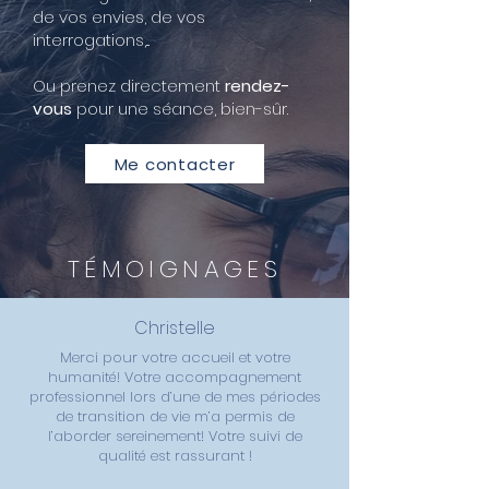
de vos envies, de vos
interrogations,...
Ou prenez directement
rendez-
vous
pour une séance, bien-sûr.
Me contacter
TÉMOIGNAGES
Christelle
Merci pour votre accueil et votre
humanité! Votre accompagnement
professionnel lors d’une de mes périodes
de transition de vie m’a permis de
l’aborder sereinement! Votre suivi de
qualité est rassurant !