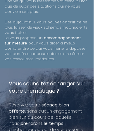
une vie qui vous ressemble vraiment, plutôt
que de subir des situations qui ne vous
conviennent plus.
Dès aujourd’hui, vous pouvez choisir de ne
plus laisser de vieux schémas inconscients
vous freiner.
Je vous propose un
accompagnement
sur-mesure
pour vous aider à mieux
comprendre ce qui vous freine, à dépasser
vos barrières inconscientes et à renforcer
vos ressources intérieures.
Vous souhaitez échanger sur
votre thématique ?
Réservez votre
séance bilan
offerte
, sans aucun engagement
bien sûr, au cours de laquelle
nous
prendrons le temps
d'échanger autour de vos besoins,