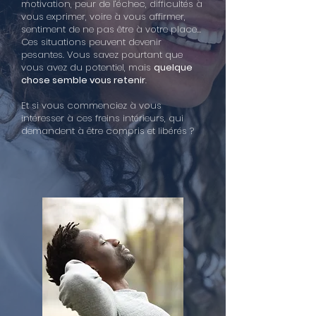
motivation, peur de l’échec, difficultés à
vous exprimer, voire à vous affirmer,
sentiment de ne pas être à votre place…
Ces situations peuvent devenir
pesantes. Vous savez pourtant que
vous avez du potentiel, mais
quelque
chose semble vous retenir
.
Et si vous commenciez à vous
intéresser à ces freins intérieurs, qui
demandent à être compris et libérés ?