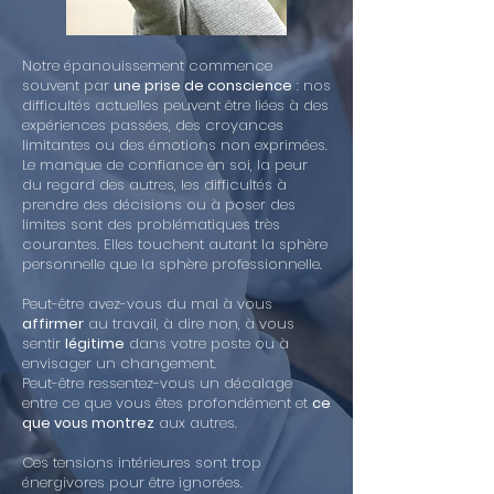
Notre épanouissement commence
souvent par
une prise de conscience
: nos
difficultés actuelles peuvent être liées à des
expériences passées, des croyances
limitantes ou des émotions non exprimées.
Le manque de confiance en soi, la peur
du regard des autres, les difficultés à
prendre des décisions ou à poser des
limites sont des problématiques très
courantes. Elles touchent autant la sphère
personnelle que la sphère professionnelle.
Peut-être avez-vous du mal à vous
affirmer
au travail, à dire non, à vous
sentir
légitime
dans votre poste ou à
envisager un changement.
Peut-être ressentez-vous un décalage
entre ce que vous êtes profondément et
ce
que vous montrez
aux autres.
Ces tensions intérieures sont trop
énergivores pour être ignorées.