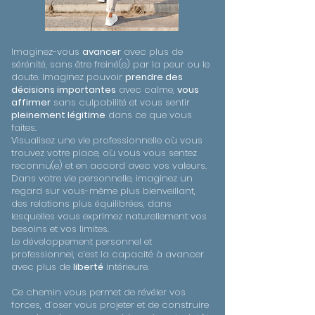
Imaginez-vous
avancer
avec plus de
sérénité, sans être freiné(e) par la peur ou le
doute. Imaginez pouvoir
prendre des
décisions importantes
avec calme,
vous
affirmer
sans culpabilité et vous sentir
pleinement légitime
dans ce que vous
faites.
Visualisez une vie professionnelle où vous
trouvez votre place, où vous vous sentez
reconnu(e) et en accord avec vos valeurs.
Dans votre vie personnelle, imaginez un
regard sur vous-même plus bienveillant,
des relations plus équilibrées, dans
lesquelles vous exprimez naturellement vos
besoins et vos limites.
Le développement personnel et
professionnel, c’est la capacité à avancer
avec plus de
liberté
intérieure.
Ce chemin vous permet de révéler vos
forces, d’oser vous projeter et de construire