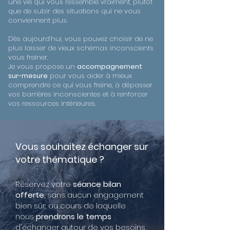
une vie qui vous ressemble vraiment, plutôt
que de subir des situations qui ne vous
conviennent plus.
Dès aujourd’hui, vous pouvez choisir de ne
plus laisser de vieux schémas inconscients
vous freiner.
Je vous propose un
accompagnement
sur-mesure
pour vous aider à mieux
comprendre ce qui vous freine, à dépasser
vos barrières inconscientes et à renforcer
vos ressources intérieures.
Vous souhaitez échanger sur
votre thématique ?
Réservez votre
séance bilan
offerte
, sans aucun engagement
bien sûr, au cours de laquelle
nous
prendrons le temps
d'échanger autour de vos besoins,