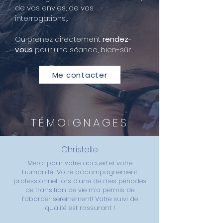
de vos envies, de vos
interrogations,...
Ou prenez directement
rendez-
vous
pour une séance, bien-sûr.
Me contacter
TÉMOIGNAGES
Christelle
Merci pour votre accueil et votre
humanité! Votre accompagnement
professionnel lors d’une de mes périodes
de transition de vie m’a permis de
l’aborder sereinement! Votre suivi de
qualité est rassurant !