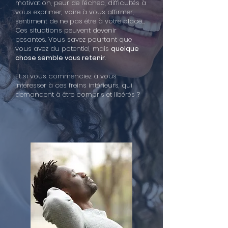
motivation, peur de l’échec, difficultés à
vous exprimer, voire à vous affirmer,
sentiment de ne pas être à votre place…
Ces situations peuvent devenir
pesantes. Vous savez pourtant que
vous avez du potentiel, mais
quelque
chose semble vous retenir
.
Et si vous commenciez à vous
intéresser à ces freins intérieurs, qui
demandent à être compris et libérés ?