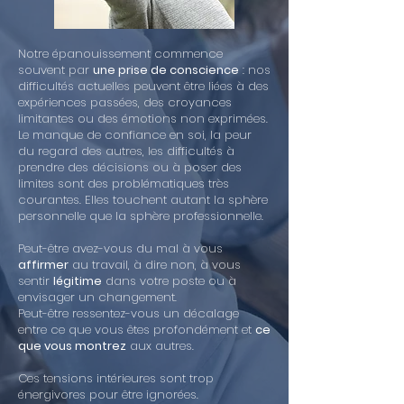
Notre épanouissement commence
souvent par
une prise de conscience
: nos
difficultés actuelles peuvent être liées à des
expériences passées, des croyances
limitantes ou des émotions non exprimées.
Le manque de confiance en soi, la peur
du regard des autres, les difficultés à
prendre des décisions ou à poser des
limites sont des problématiques très
courantes. Elles touchent autant la sphère
personnelle que la sphère professionnelle.
Peut-être avez-vous du mal à vous
affirmer
au travail, à dire non, à vous
sentir
légitime
dans votre poste ou à
envisager un changement.
Peut-être ressentez-vous un décalage
entre ce que vous êtes profondément et
ce
que vous montrez
aux autres.
Ces tensions intérieures sont trop
énergivores pour être ignorées.