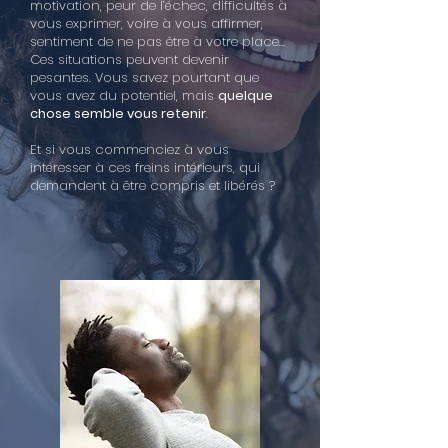
motivation, peur de l’échec, difficultés à
vous exprimer, voire à vous affirmer,
sentiment de ne pas être à votre place…
Ces situations peuvent devenir
pesantes. Vous savez pourtant que
vous avez du potentiel, mais
quelque
chose semble vous retenir
.
Et si vous commenciez à vous
intéresser à ces freins intérieurs, qui
demandent à être compris et libérés ?