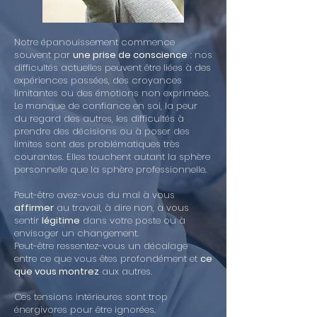
Notre épanouissement commence
souvent par
une prise de conscience
: nos
difficultés actuelles peuvent être liées à des
expériences passées, des croyances
limitantes ou des émotions non exprimées.
Le manque de confiance en soi, la peur
du regard des autres, les difficultés à
prendre des décisions ou à poser des
limites sont des problématiques très
courantes. Elles touchent autant la sphère
personnelle que la sphère professionnelle.
Peut-être avez-vous du mal à vous
affirmer
au travail, à dire non, à vous
sentir
légitime
dans votre poste ou à
envisager un changement.
Peut-être ressentez-vous un décalage
entre ce que vous êtes profondément et
ce
que vous montrez
aux autres.
Ces tensions intérieures sont trop
énergivores pour être ignorées.