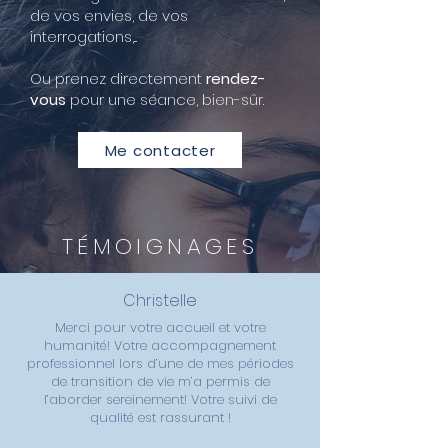
de vos envies, de vos
interrogations,...
Ou prenez directement
rendez-
vous
pour une séance, bien-sûr.
Me contacter
TÉMOIGNAGES
Christelle
Merci pour votre accueil et votre
humanité! Votre accompagnement
professionnel lors d’une de mes périodes
de transition de vie m’a permis de
l’aborder sereinement! Votre suivi de
qualité est rassurant !