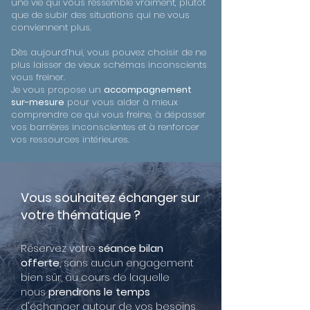
une vie qui vous ressemble vraiment, plutôt
que de subir des situations qui ne vous
conviennent plus.
Dès aujourd’hui, vous pouvez choisir de ne
plus laisser de vieux schémas inconscients
vous freiner.
Je vous propose un
accompagnement
sur-mesure
pour vous aider à mieux
comprendre ce qui vous freine, à dépasser
vos barrières inconscientes et à renforcer
vos ressources intérieures.
Vous souhaitez échanger sur
votre thématique ?
Réservez votre
séance bilan
offerte
, sans aucun engagement
bien sûr, au cours de laquelle
nous
prendrons le temps
d'échanger autour de vos besoins,