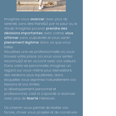
Imaginez-vous
avancer
avec plus de
sérénité, sans être freiné(e) par la peur ou le
doute. Imaginez pouvoir
prendre des
décisions importantes
avec calme,
vous
affirmer
sans culpabilité et vous sentir
pleinement légitime
dans ce que vous
faites.
Visualisez une vie professionnelle où vous
trouvez votre place, où vous vous sentez
reconnu(e) et en accord avec vos valeurs.
Dans votre vie personnelle, imaginez un
regard sur vous-même plus bienveillant,
des relations plus équilibrées, dans
lesquelles vous exprimez naturellement vos
besoins et vos limites.
Le développement personnel et
professionnel, c’est la capacité à avancer
avec plus de
liberté
intérieure.
Ce chemin vous permet de révéler vos
forces, d’oser vous projeter et de construire