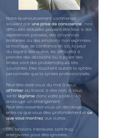
Notre épanouissement commence
souvent par
une prise de conscience
: nos
difficultés actuelles peuvent être liées à des
expériences passées, des croyances
limitantes ou des émotions non exprimées.
Le manque de confiance en soi, la peur
du regard des autres, les difficultés à
prendre des décisions ou à poser des
limites sont des problématiques très
courantes. Elles touchent autant la sphère
personnelle que la sphère professionnelle.
Peut-être avez-vous du mal à vous
affirmer
au travail, à dire non, à vous
sentir
légitime
dans votre poste ou à
envisager un changement.
Peut-être ressentez-vous un décalage
entre ce que vous êtes profondément et
ce
que vous montrez
aux autres.
Ces tensions intérieures sont trop
énergivores pour être ignorées.