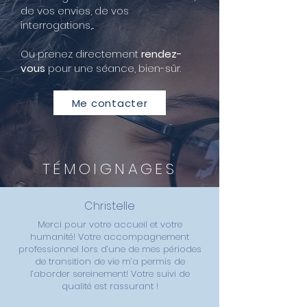
de vos envies, de vos
interrogations,...
Ou prenez directement
rendez-
vous
pour une séance, bien-sûr.
Me contacter
TÉMOIGNAGES
Christelle
Merci pour votre accueil et votre
humanité! Votre accompagnement
professionnel lors d’une de mes périodes
de transition de vie m’a permis de
l’aborder sereinement! Votre suivi de
qualité est rassurant !