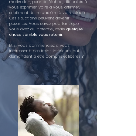
motivation, peur de l’échec, difficultés à
vous exprimer, voire à vous affirmer,
sentiment de ne pas être à votre place…
Ces situations peuvent devenir
pesantes. Vous savez pourtant que
vous avez du potentiel, mais
quelque
chose semble vous retenir
.
Et si vous commenciez à vous
intéresser à ces freins intérieurs, qui
demandent à être compris et libérés ?