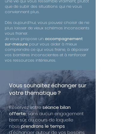
une vie qui vous ressemble vraiment, plutôt
que de subir des situations qui ne vous
conviennent plus.
Dès aujourd’hui, vous pouvez choisir de ne
plus laisser de vieux schémas inconscients
vous freiner.
Je vous propose un
accompagnement
sur-mesure
pour vous aider à mieux
comprendre ce qui vous freine, à dépasser
vos barrières inconscientes et à renforcer
vos ressources intérieures.
Vous souhaitez échanger sur
votre thématique ?
Réservez votre
séance bilan
offerte
, sans aucun engagement
bien sûr, au cours de laquelle
nous
prendrons le temps
d'échanger autour de vos besoins,