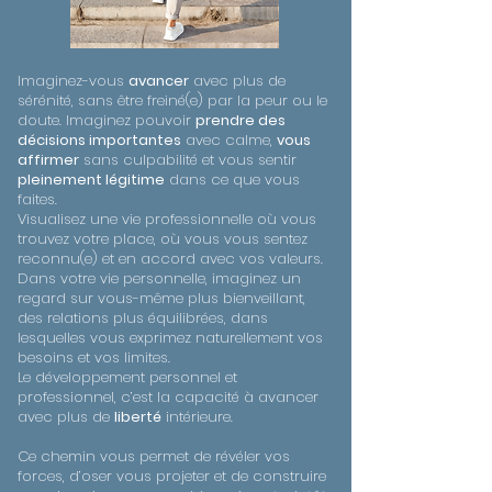
Imaginez-vous
avancer
avec plus de
sérénité, sans être freiné(e) par la peur ou le
doute. Imaginez pouvoir
prendre des
décisions importantes
avec calme,
vous
affirmer
sans culpabilité et vous sentir
pleinement légitime
dans ce que vous
faites.
Visualisez une vie professionnelle où vous
trouvez votre place, où vous vous sentez
reconnu(e) et en accord avec vos valeurs.
Dans votre vie personnelle, imaginez un
regard sur vous-même plus bienveillant,
des relations plus équilibrées, dans
lesquelles vous exprimez naturellement vos
besoins et vos limites.
Le développement personnel et
professionnel, c’est la capacité à avancer
avec plus de
liberté
intérieure.
Ce chemin vous permet de révéler vos
forces, d’oser vous projeter et de construire