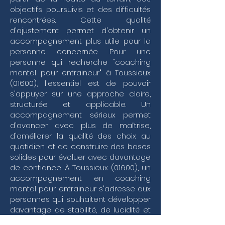
de votre performance sportive avec une sérénité 
objectifs poursuivis et des difficultés
renouvelée. Ce soutien extérieur devient alors le 
rencontrées. Cette qualité
garant d'une vision claire, permettant de 
d'ajustement permet d'obtenir un
transformer chaque défi en une opportunité de 
accompagnement plus utile pour la
croissance pour vous et votre structure.
personne concernée. Pour une
personne qui recherche "coaching
mental pour entraineur" à Toussieux
(01600), l'essentiel est de pouvoir
s'appuyer sur une approche claire,
structurée et applicable. Un
accompagnement sérieux permet
d'avancer avec plus de maîtrise,
d'améliorer la qualité des choix au
quotidien et de construire des bases
solides pour évoluer avec davantage
de confiance. À Toussieux (01600), un
accompagnement en coaching
mental pour entraineur s'adresse aux
personnes qui souhaitent développer
davantage de stabilité, de lucidité et
d'efficacité dans leur manière