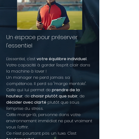
Un espace pour préserver
l'essentiel
L'essentiel, c'est
votre équilibre individuel
.
Votre capacité à garder l'esprit clair dans
la machine à laver !
Un manager ne perd jamais sa
compétence. Il perd sa "marge mentale".
Celle qui lui permet de
prendre de la
hauteur
, de
choisir plutôt que subir
, de
décider avec clarté
plutôt que sous
l'emprise du stress.
Cette marge-là, personne dans votre
environnement immédiat ne peut vraiment
vous l'offrir.
Ce n'est pourtant pas un luxe. C'est