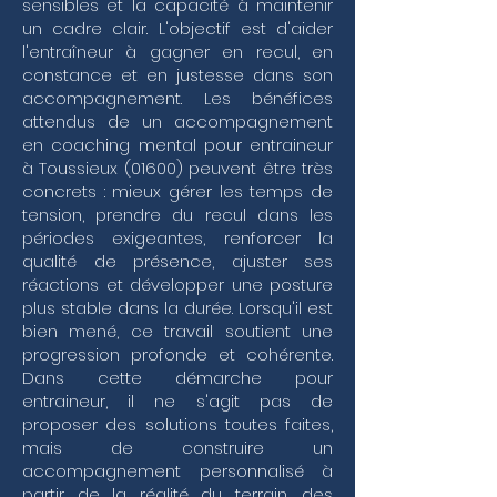
sensibles et la capacité à maintenir
situationnel capable de s'adapter à chaque 
un cadre clair. L'objectif est d'aider
membre du staff ou de l'effectif. Ce travail de 
l'entraîneur à gagner en recul, en
fond ne se limite pas aux résultats immédiats ; il 
constance et en justesse dans son
englobe une vision globale de votre gestion de 
carrière, incluant parfois des phases de 
accompagnement. Les bénéfices
transition professionnelle ou de gestion de crise 
attendus de un accompagnement
où la lucidité est votre meilleur atout.

en coaching mental pour entraineur
à Toussieux (01600) peuvent être très
Mon approche intègre les principes 
concrets : mieux gérer les temps de
fondamentaux du coaching professionnel et du 
tension, prendre du recul dans les
coaching de dirigeant pour vous aider à affiner 
votre pilotage de projet et votre communication 
périodes exigeantes, renforcer la
interpersonnelle. En travaillant sur votre 
qualité de présence, ajuster ses
préparation mentale, vous apprenez à maintenir 
réactions et développer une posture
vos objectifs sportifs tout en préservant votre 
plus stable dans la durée. Lorsqu'il est
équilibre personnel, une dimension souvent 
bien mené, ce travail soutient une
négligée mais essentielle au coaching de vie. 
progression profonde et cohérente.
Que ce soit à travers un coaching individuel 
centré sur votre posture ou un coaching d'équipe 
Dans cette démarche pour
dédié à la cohésion de votre encadrement, 
entraineur, il ne s'agit pas de
l'objectif est de structurer une stratégie sportive 
proposer des solutions toutes faites,
cohérente. En renforçant la motivation de vos 
mais de construire un
collaborateurs et en optimisant la gestion 
accompagnement personnalisé à
d'équipe, vous ne vous contentez plus de réagir 
partir de la réalité du terrain, des
aux événements : vous reprenez les commandes 