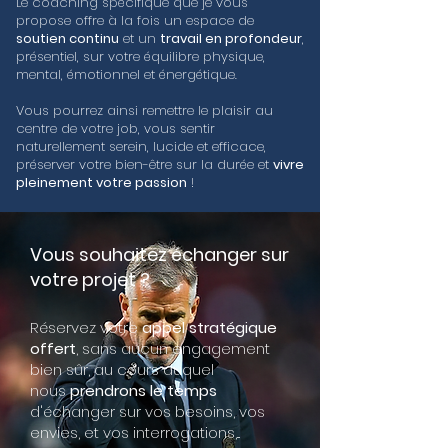
Le coaching spécifique que je vous
propose offre à la fois un espace de
soutien continu
et un
travail en profondeur
,
présentiel, sur votre équilibre physique,
mental, émotionnel et énergétique.
Vous pourrez ainsi remettre le plaisir au
centre de votre job, vous sentir
naturellement serein, lucide et efficace,
préserver votre bien-être sur la durée et
vivre
pleinement votre passion
!
Vous souhaitez échanger sur
votre projet ?
Réservez votre
appel stratégique
offert
, sans aucun engagement
bien sûr, au cours duquel
nous
prendrons le temps
d'échanger sur vos besoins, vos
envies, et vos interrogations,...