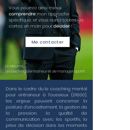
Vous pourrez ainsi mieux
comprendre
mon approche
spécifique, et vous aurez toutes les
cartes en main pour
décider
!
Me contacter
En résumé...

Le coaching d'entraîneur et de manager sportif 
s'impose aujourd'hui comme un levier 
stratégique pour transformer la pression du haut 
niveau en une performance collective durable. 
Dans le cadre du le coaching mental
Au-delà de la simple expertise technique, 
pour entraineur à Toussieux (01600),
l'accompagnement personnalisé que je propose 
les enjeux peuvent concerner la
vise à renforcer vos compétences managériales 
posture d'encadrement, la gestion de
et votre leadership transformationnel pour faire 
la pression, la qualité de
face aux exigences du terrain. Dans un 
écosystème où la gestion de la performance est 
communication avec les sportifs, la
constante, il est crucial de développer une 
prise de décision dans les moments
intelligence émotionnelle fine et un leadership 