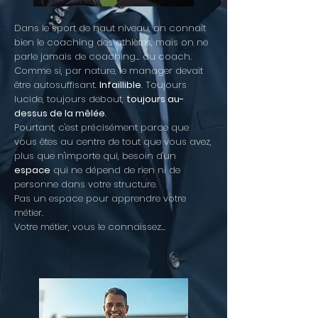
​Dans le sport de haut niveau, on connaît
bien le coaching des athlètes, mais on ne
parle jamais de coaching... du coach.
Comme si, par nature, le manager devait
être autosuffisant.
Infaillible
. Toujours
lucide, toujours debout,
toujours au-
dessus de la mêlée
.
Pourtant, c'est précisément parce que
vous êtes au centre de tout que vous avez,
plus que n'importe qui, besoin d'un
espace
qui ne dépend de rien ni de
personne dans votre structure.
Pas un espace pour apprendre votre
métier.
Votre métier, vous le connaissez...