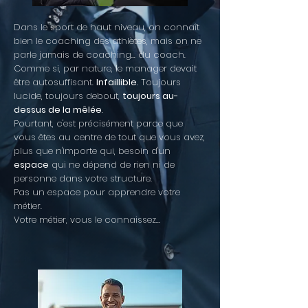
​Dans le sport de haut niveau, on connaît
bien le coaching des athlètes, mais on ne
parle jamais de coaching... du coach.
Comme si, par nature, le manager devait
être autosuffisant.
Infaillible
. Toujours
lucide, toujours debout,
toujours au-
dessus de la mêlée
.
Pourtant, c'est précisément parce que
vous êtes au centre de tout que vous avez,
plus que n'importe qui, besoin d'un
espace
qui ne dépend de rien ni de
personne dans votre structure.
Pas un espace pour apprendre votre
métier.
Votre métier, vous le connaissez...