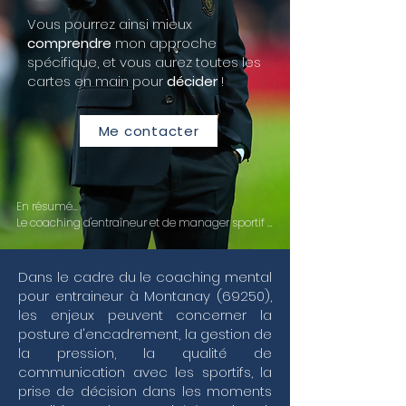
Vous pourrez ainsi mieux
comprendre
mon approche
spécifique, et vous aurez toutes les
cartes en main pour
décider
!
Me contacter
En résumé...

Le coaching d'entraîneur et de manager sportif 
s'impose aujourd'hui comme un levier 
stratégique pour transformer la pression du haut 
niveau en une performance collective durable. 
Dans le cadre du le coaching mental
Au-delà de la simple expertise technique, 
pour entraineur à Montanay (69250),
l'accompagnement personnalisé que je propose 
les enjeux peuvent concerner la
vise à renforcer vos compétences managériales 
posture d'encadrement, la gestion de
et votre leadership transformationnel pour faire 
la pression, la qualité de
face aux exigences du terrain. Dans un 
écosystème où la gestion de la performance est 
communication avec les sportifs, la
constante, il est crucial de développer une 
prise de décision dans les moments
intelligence émotionnelle fine et un leadership 