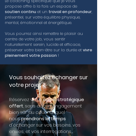
Le coaching spécifique que je vous
propose offre à la fois un espace de
soutien continu
et un
travail en profondeur
,
présentiel, sur votre équilibre physique,
mental, émotionnel et énergétique.
Vous pourrez ainsi remettre le plaisir au
centre de votre job, vous sentir
naturellement serein, lucide et efficace,
préserver votre bien-être sur la durée et
vivre
pleinement votre passion
!
Vous souhaitez échanger sur
votre projet ?
Réservez votre
appel stratégique
offert
, sans aucun engagement
bien sûr, au cours duquel
nous
prendrons le temps
d'échanger sur vos besoins, vos
envies, et vos interrogations,...