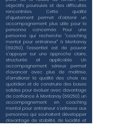
de votre performance sportive avec une sérénité 
objectifs poursuivis et des difficultés
renouvelée. Ce soutien extérieur devient alors le 
rencontrées. Cette qualité
garant d'une vision claire, permettant de 
d'ajustement permet d'obtenir un
transformer chaque défi en une opportunité de 
accompagnement plus utile pour la
croissance pour vous et votre structure.
personne concernée. Pour une
personne qui recherche "coaching
mental pour entraineur" à Montanay
(69250), l'essentiel est de pouvoir
s'appuyer sur une approche claire,
structurée et applicable. Un
accompagnement sérieux permet
d'avancer avec plus de maîtrise,
d'améliorer la qualité des choix au
quotidien et de construire des bases
solides pour évoluer avec davantage
de confiance. À Montanay (69250), un
accompagnement en coaching
mental pour entraineur s'adresse aux
personnes qui souhaitent développer
davantage de stabilité, de lucidité et
d'efficacité dans leur manière