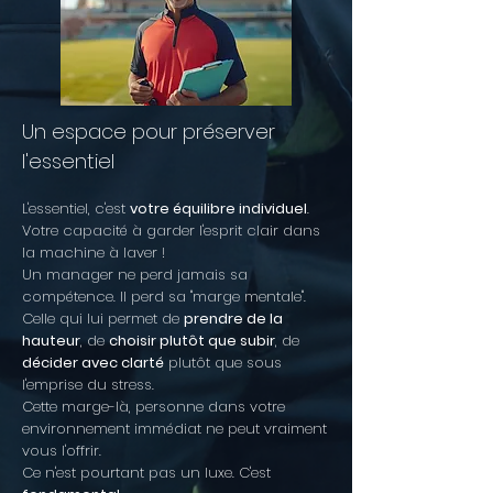
Un espace pour préserver
l'essentiel
L'essentiel, c'est
votre équilibre individuel
.
Votre capacité à garder l'esprit clair dans
la machine à laver !
Un manager ne perd jamais sa
compétence. Il perd sa "marge mentale".
Celle qui lui permet de
prendre de la
hauteur
, de
choisir plutôt que subir
, de
décider avec clarté
plutôt que sous
l'emprise du stress.
Cette marge-là, personne dans votre
environnement immédiat ne peut vraiment
vous l'offrir.
Ce n'est pourtant pas un luxe. C'est