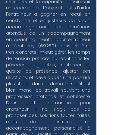
sensibles et la capacité à maintenir
situationnel capable de s'adapter à chaque 
un cadre clair. L'objectif est d'aider
membre du staff ou de l'effectif. Ce travail de 
l'entraîneur à gagner en recul, en
fond ne se limite pas aux résultats immédiats ; il 
constance et en justesse dans son
englobe une vision globale de votre gestion de 
carrière, incluant parfois des phases de 
accompagnement. Les bénéfices
transition professionnelle ou de gestion de crise 
attendus de un accompagnement
où la lucidité est votre meilleur atout.

en coaching mental pour entraineur
à Montanay (69250) peuvent être
Mon approche intègre les principes 
très concrets : mieux gérer les temps
fondamentaux du coaching professionnel et du 
de tension, prendre du recul dans les
coaching de dirigeant pour vous aider à affiner 
votre pilotage de projet et votre communication 
périodes exigeantes, renforcer la
interpersonnelle. En travaillant sur votre 
qualité de présence, ajuster ses
préparation mentale, vous apprenez à maintenir 
réactions et développer une posture
vos objectifs sportifs tout en préservant votre 
plus stable dans la durée. Lorsqu'il est
équilibre personnel, une dimension souvent 
bien mené, ce travail soutient une
négligée mais essentielle au coaching de vie. 
progression profonde et cohérente.
Que ce soit à travers un coaching individuel 
centré sur votre posture ou un coaching d'équipe 
Dans cette démarche pour
dédié à la cohésion de votre encadrement, 
entraineur, il ne s'agit pas de
l'objectif est de structurer une stratégie sportive 
proposer des solutions toutes faites,
cohérente. En renforçant la motivation de vos 
mais de construire un
collaborateurs et en optimisant la gestion 
accompagnement personnalisé à
d'équipe, vous ne vous contentez plus de réagir 
partir de la réalité du terrain, des
aux événements : vous reprenez les commandes 