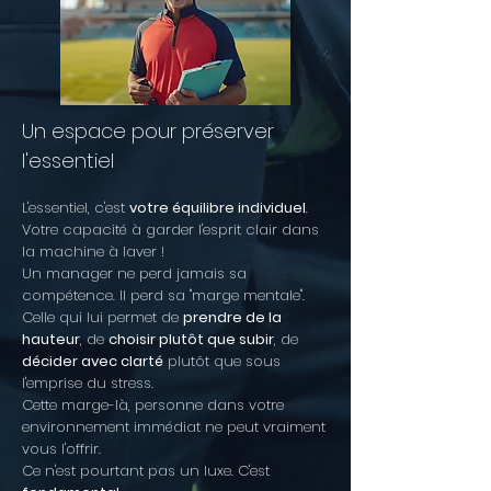
Un espace pour préserver
l'essentiel
L'essentiel, c'est
votre équilibre individuel
.
Votre capacité à garder l'esprit clair dans
la machine à laver !
Un manager ne perd jamais sa
compétence. Il perd sa "marge mentale".
Celle qui lui permet de
prendre de la
hauteur
, de
choisir plutôt que subir
, de
décider avec clarté
plutôt que sous
l'emprise du stress.
Cette marge-là, personne dans votre
environnement immédiat ne peut vraiment
vous l'offrir.
Ce n'est pourtant pas un luxe. C'est