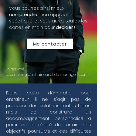
Vous pourrez ainsi mieux
comprendre
mon approche
spécifique, et vous aurez toutes les
cartes en main pour
décider
!
Me contacter
En résumé...

Le coaching d'entraîneur et de manager sportif 
s'impose aujourd'hui comme un levier 
stratégique pour transformer la pression du haut 
niveau en une performance collective durable. 
Dans cette démarche pour
Au-delà de la simple expertise technique, 
entraineur, il ne s'agit pas de
l'accompagnement personnalisé que je propose 
proposer des solutions toutes faites,
vise à renforcer vos compétences managériales 
mais de construire un
et votre leadership transformationnel pour faire 
accompagnement personnalisé à
face aux exigences du terrain. Dans un 
écosystème où la gestion de la performance est 
partir de la réalité du terrain, des
constante, il est crucial de développer une 
objectifs poursuivis et des difficultés
intelligence émotionnelle fine et un leadership 