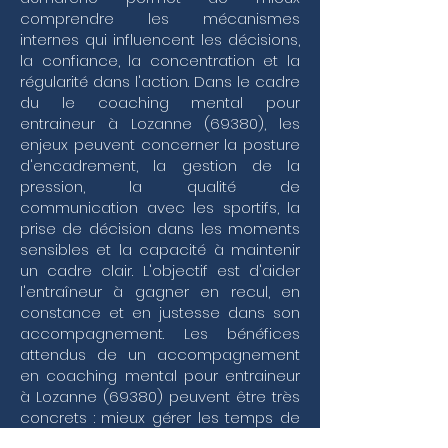
de votre performance sportive avec une sérénité 
comprendre les mécanismes
renouvelée. Ce soutien extérieur devient alors le 
internes qui influencent les décisions,
garant d'une vision claire, permettant de 
la confiance, la concentration et la
transformer chaque défi en une opportunité de 
régularité dans l'action. Dans le cadre
croissance pour vous et votre structure.
du le coaching mental pour
entraineur à Lozanne (69380), les
enjeux peuvent concerner la posture
d'encadrement, la gestion de la
pression, la qualité de
communication avec les sportifs, la
prise de décision dans les moments
sensibles et la capacité à maintenir
un cadre clair. L'objectif est d'aider
l'entraîneur à gagner en recul, en
constance et en justesse dans son
accompagnement. Les bénéfices
attendus de un accompagnement
en coaching mental pour entraineur
à Lozanne (69380) peuvent être très
concrets : mieux gérer les temps de
tension, prendre du recul dans les