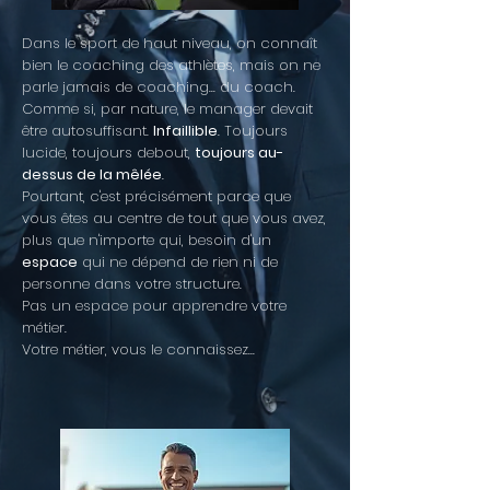
​Dans le sport de haut niveau, on connaît
bien le coaching des athlètes, mais on ne
parle jamais de coaching... du coach.
Comme si, par nature, le manager devait
être autosuffisant.
Infaillible
. Toujours
lucide, toujours debout,
toujours au-
dessus de la mêlée
.
Pourtant, c'est précisément parce que
vous êtes au centre de tout que vous avez,
plus que n'importe qui, besoin d'un
espace
qui ne dépend de rien ni de
personne dans votre structure.
Pas un espace pour apprendre votre
métier.
Votre métier, vous le connaissez...