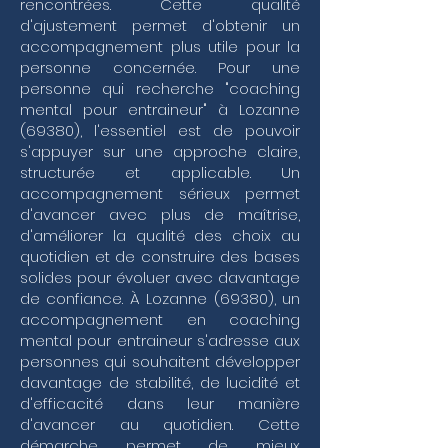
rencontrées. Cette qualité
situationnel capable de s'adapter à chaque 
d'ajustement permet d'obtenir un
membre du staff ou de l'effectif. Ce travail de 
accompagnement plus utile pour la
fond ne se limite pas aux résultats immédiats ; il 
personne concernée. Pour une
englobe une vision globale de votre gestion de 
carrière, incluant parfois des phases de 
personne qui recherche "coaching
transition professionnelle ou de gestion de crise 
mental pour entraineur" à Lozanne
où la lucidité est votre meilleur atout.

(69380), l'essentiel est de pouvoir
s'appuyer sur une approche claire,
Mon approche intègre les principes 
structurée et applicable. Un
fondamentaux du coaching professionnel et du 
accompagnement sérieux permet
coaching de dirigeant pour vous aider à affiner 
votre pilotage de projet et votre communication 
d'avancer avec plus de maîtrise,
interpersonnelle. En travaillant sur votre 
d'améliorer la qualité des choix au
préparation mentale, vous apprenez à maintenir 
quotidien et de construire des bases
vos objectifs sportifs tout en préservant votre 
solides pour évoluer avec davantage
équilibre personnel, une dimension souvent 
de confiance. À Lozanne (69380), un
négligée mais essentielle au coaching de vie. 
accompagnement en coaching
Que ce soit à travers un coaching individuel 
centré sur votre posture ou un coaching d'équipe 
mental pour entraineur s'adresse aux
dédié à la cohésion de votre encadrement, 
personnes qui souhaitent développer
l'objectif est de structurer une stratégie sportive 
davantage de stabilité, de lucidité et
cohérente. En renforçant la motivation de vos 
d'efficacité dans leur manière
collaborateurs et en optimisant la gestion 
d'avancer au quotidien. Cette
d'équipe, vous ne vous contentez plus de réagir 
démarche permet de mieux
aux événements : vous reprenez les commandes 