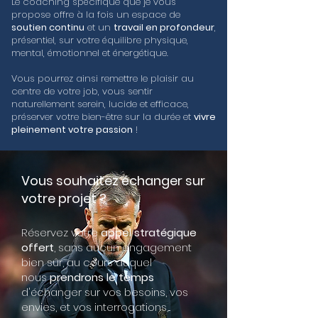
Le coaching spécifique que je vous
propose offre à la fois un espace de
soutien continu
et un
travail en profondeur
,
présentiel, sur votre équilibre physique,
mental, émotionnel et énergétique.
Vous pourrez ainsi remettre le plaisir au
centre de votre job, vous sentir
naturellement serein, lucide et efficace,
préserver votre bien-être sur la durée et
vivre
pleinement votre passion
!
Vous souhaitez échanger sur
votre projet ?
Réservez votre
appel stratégique
offert
, sans aucun engagement
bien sûr, au cours duquel
nous
prendrons le temps
d'échanger sur vos besoins, vos
envies, et vos interrogations,...