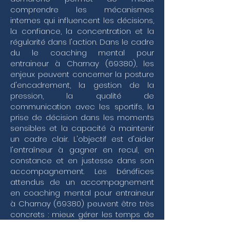
de votre performance sportive avec une sérénité 
comprendre les mécanismes
renouvelée. Ce soutien extérieur devient alors le 
internes qui influencent les décisions,
garant d'une vision claire, permettant de 
la confiance, la concentration et la
transformer chaque défi en une opportunité de 
régularité dans l'action. Dans le cadre
croissance pour vous et votre structure.
du le coaching mental pour
entraineur à Charnay (69380), les
enjeux peuvent concerner la posture
d'encadrement, la gestion de la
pression, la qualité de
communication avec les sportifs, la
prise de décision dans les moments
sensibles et la capacité à maintenir
un cadre clair. L'objectif est d'aider
l'entraîneur à gagner en recul, en
constance et en justesse dans son
accompagnement. Les bénéfices
attendus de un accompagnement
en coaching mental pour entraineur
à Charnay (69380) peuvent être très
concrets : mieux gérer les temps de
tension, prendre du recul dans les