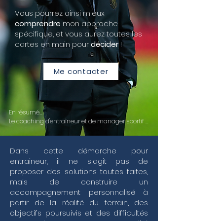
Vous pourrez ainsi mieux
comprendre
mon approche
spécifique, et vous aurez toutes les
cartes en main pour
décider
!
Me contacter
En résumé...

Le coaching d'entraîneur et de manager sportif 
s'impose aujourd'hui comme un levier 
stratégique pour transformer la pression du haut 
niveau en une performance collective durable. 
Dans cette démarche pour
Au-delà de la simple expertise technique, 
entraineur, il ne s'agit pas de
l'accompagnement personnalisé que je propose 
proposer des solutions toutes faites,
vise à renforcer vos compétences managériales 
mais de construire un
et votre leadership transformationnel pour faire 
accompagnement personnalisé à
face aux exigences du terrain. Dans un 
écosystème où la gestion de la performance est 
partir de la réalité du terrain, des
constante, il est crucial de développer une 
objectifs poursuivis et des difficultés
intelligence émotionnelle fine et un leadership 