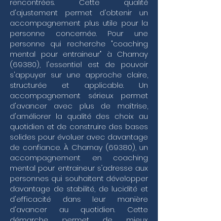
rencontrées. Cette qualité
situationnel capable de s'adapter à chaque 
d'ajustement permet d'obtenir un
membre du staff ou de l'effectif. Ce travail de 
accompagnement plus utile pour la
fond ne se limite pas aux résultats immédiats ; il 
personne concernée. Pour une
englobe une vision globale de votre gestion de 
carrière, incluant parfois des phases de 
personne qui recherche "coaching
transition professionnelle ou de gestion de crise 
mental pour entraineur" à Charnay
où la lucidité est votre meilleur atout.

(69380), l'essentiel est de pouvoir
s'appuyer sur une approche claire,
Mon approche intègre les principes 
structurée et applicable. Un
fondamentaux du coaching professionnel et du 
accompagnement sérieux permet
coaching de dirigeant pour vous aider à affiner 
votre pilotage de projet et votre communication 
d'avancer avec plus de maîtrise,
interpersonnelle. En travaillant sur votre 
d'améliorer la qualité des choix au
préparation mentale, vous apprenez à maintenir 
quotidien et de construire des bases
vos objectifs sportifs tout en préservant votre 
solides pour évoluer avec davantage
équilibre personnel, une dimension souvent 
de confiance. À Charnay (69380), un
négligée mais essentielle au coaching de vie. 
accompagnement en coaching
Que ce soit à travers un coaching individuel 
centré sur votre posture ou un coaching d'équipe 
mental pour entraineur s'adresse aux
dédié à la cohésion de votre encadrement, 
personnes qui souhaitent développer
l'objectif est de structurer une stratégie sportive 
davantage de stabilité, de lucidité et
cohérente. En renforçant la motivation de vos 
d'efficacité dans leur manière
collaborateurs et en optimisant la gestion 
d'avancer au quotidien. Cette
d'équipe, vous ne vous contentez plus de réagir 
démarche permet de mieux
aux événements : vous reprenez les commandes 