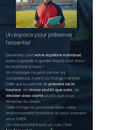
Un espace pour préserver
l'essentiel
L'essentiel, c'est
votre équilibre individuel
.
Votre capacité à garder l'esprit clair dans
la machine à laver !
Un manager ne perd jamais sa
compétence. Il perd sa "marge mentale".
Celle qui lui permet de
prendre de la
hauteur
, de
choisir plutôt que subir
, de
décider avec clarté
plutôt que sous
l'emprise du stress.
Cette marge-là, personne dans votre
environnement immédiat ne peut vraiment
vous l'offrir.
Ce n'est pourtant pas un luxe. C'est