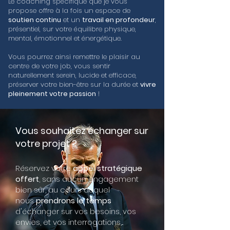
Le coaching spécifique que je vous
propose offre à la fois un espace de
soutien continu
et un
travail en profondeur
,
présentiel, sur votre équilibre physique,
mental, émotionnel et énergétique.
Vous pourrez ainsi remettre le plaisir au
centre de votre job, vous sentir
naturellement serein, lucide et efficace,
préserver votre bien-être sur la durée et
vivre
pleinement votre passion
!
Vous souhaitez échanger sur
votre projet ?
Réservez votre
appel stratégique
offert
, sans aucun engagement
bien sûr, au cours duquel
nous
prendrons le temps
d'échanger sur vos besoins, vos
envies, et vos interrogations,...