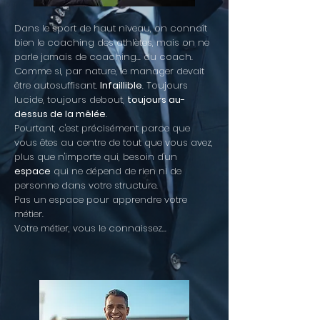
​Dans le sport de haut niveau, on connaît
bien le coaching des athlètes, mais on ne
parle jamais de coaching... du coach.
Comme si, par nature, le manager devait
être autosuffisant.
Infaillible
. Toujours
lucide, toujours debout,
toujours au-
dessus de la mêlée
.
Pourtant, c'est précisément parce que
vous êtes au centre de tout que vous avez,
plus que n'importe qui, besoin d'un
espace
qui ne dépend de rien ni de
personne dans votre structure.
Pas un espace pour apprendre votre
métier.
Votre métier, vous le connaissez...