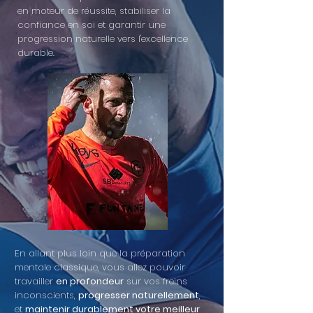
en moteur de réussite, stabiliser la
confiance en soi et garantir une
progression naturelle vers l'excellence
durable.
​En allant plus loin que la préparation
mentale classique, vous allez pouvoir
travailler
en profondeur
sur vos freins
inconscients,
progresser naturellement
,
et
maintenir durablement votre meilleur