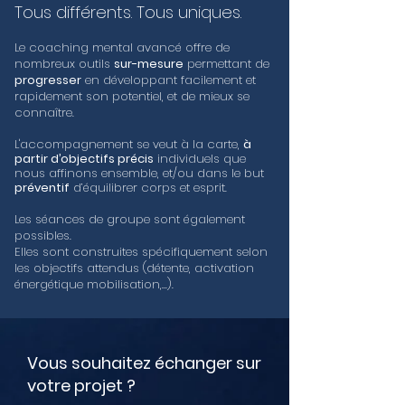
Tous différents. Tous uniques.
Le coaching mental avancé offre de
nombreux outils
sur-mesure
permettant de
progresser
en développant facilement et
rapidement son potentiel, et de mieux se
connaître.
L'accompagnement se veut à la carte,
à
partir d’objectifs précis
individuels que
nous affinons ensemble, et/ou dans le but
préventif
d’équilibrer corps et esprit.
Les séances de groupe sont également
possibles.
Elles sont construites spécifiquement selon
les objectifs attendus (détente, activation
énergétique mobilisation,...).
Vous souhaitez échanger sur
votre projet ?