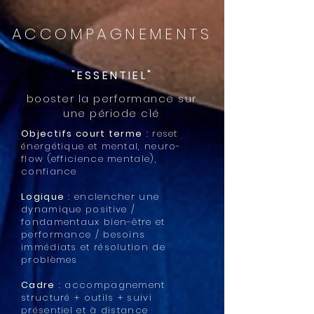
ACCOMPAGNEMENTS
"ESSENTIEL"
booster la performance sur
une période clé
Objectifs court terme
: reset
énergétique et mental, neuro-
flow (efficience mentale),
confiance
Logique
: enclencher une
dynamique positive /
fondamentaux bien-être et
performance / besoins
immédiats et résolution de
problèmes
Cadre
: accompagnement
structuré + outils + suivi
présentiel et à distance