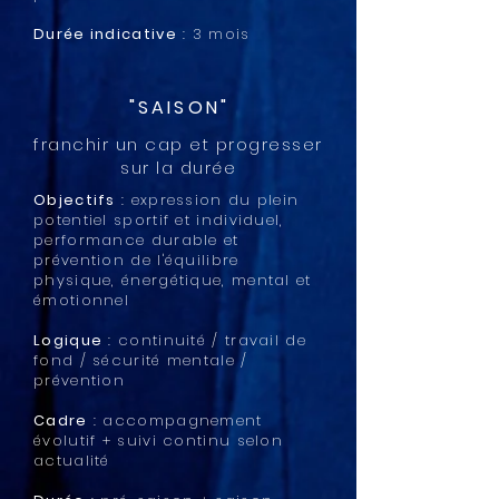
Durée indicative
: 3 mois
"SAISON"
franchir un cap et progresser
sur la durée
Objectifs
: expression du plein
potentiel sportif et individuel,
performance durable et
prévention de l'équilibre
physique, énergétique, mental et
émotionnel
Logique
: continuité / travail de
fond / sécurité mentale /
prévention
Cadre
: accompagnement
évolutif + suivi continu selon
actualité