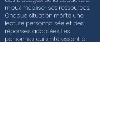
mieux mobiliser ses ressources.
Chaque situation mérite une
lecture personnalisée et des
réponses adaptées. Les
personnes qui s'intéressent à
mental avancé à Savigny
(69210) attendent souvent un
accompagnement capable de
s'adapter à leur parcours, à
leurs objectifs et à leur rythme.
Cette personnalisation permet
de construire une démarche
plus juste, plus lisible et plus
efficace dans le temps. À
Savigny (69210), ce type
d'accompagnement peut aider
à mieux traverser certaines