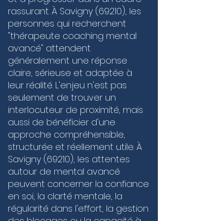
construit une confiance solide, vous permettant 
rassurant. À Savigny (69210), les
de rester serein face aux enjeux, quels qu’ils 
soient. Que vous cherchiez à stabiliser votre 
personnes qui recherchent
mental ou à franchir un palier compétitif, les 
"thérapeute coaching mental
outils sur-mesure que je vous propose vous 
avancé" attendent
guident vers une excellence durable, où le corps 
et l'esprit ne font plus qu'un.
généralement une réponse
claire, sérieuse et adaptée à
leur réalité. L'enjeu n'est pas
seulement de trouver un
interlocuteur de proximité, mais
aussi de bénéficier d'une
approche compréhensible,
structurée et réellement utile. À
Savigny (69210), les attentes
autour de mental avancé
peuvent concerner la confiance
en soi, la clarté mentale, la
régularité dans l'effort, la gestion
des blocages ou la capacité à