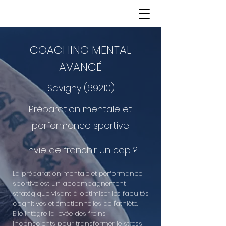
COACHING MENTAL
AVANCÉ
Savigny (69210)
Préparation mentale et
performance sportive
Envie de franchir un cap ?
La préparation mentale et performance
sportive est un accompagnement
stratégique visant à optimiser les facultés
cognitives et émotionnelles de l'athlète.
Elle intègre la levée des freins
inconscients pour transformer le stress