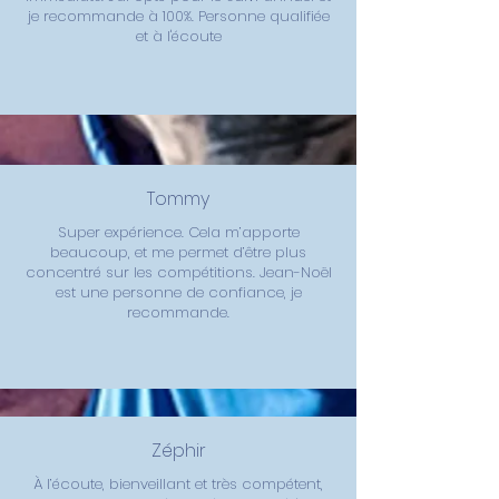
je recommande à 100%. Personne qualifiée
et à l'écoute
Tommy
Super expérience. Cela m’apporte
beaucoup, et me permet d’être plus
concentré sur les compétitions. Jean-Noël
est une personne de confiance, je
recommande.
Zéphir
À l’écoute, bienveillant et très compétent,