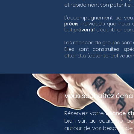
et rapidement son potentiel, 
L'accompagnement se veut
précis
individuels que nous 
but
préventif
d’équilibrer corp
Les séances de groupe sont 
Elles sont construites spé
attendus (détente, activation é
Vous souhaitez échan
Réservez votre
séance st
bien sûr, au cours de la
autour de vos besoins, de v