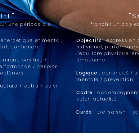
IEL"
"S
ur une période clé
franchir un cap e
 énergétique et mental,
Objectifs
: expression d
le), confiance
individuel, performanc
l'équilibre physique, é
amique positive /
émotionnel
erformance / besoins
problèmes
Logique
: continuité / t
mentale / prévention
turé + outils + suivi
Cadre
: accompagnement
selon actualité
Durée
: pré-saison + s