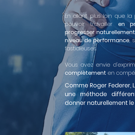
​En allant plus loin que l
pouvoir travailler
en pr
progresser naturellement
niveau de performance
, 
fastidieuses.
Vous avez envie d'exprim
complètement
en compéti
Comme Roger Federer, L
une méthode différe
donner naturellement le