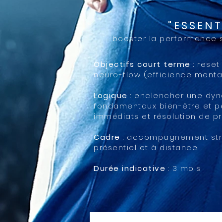
"ESSENT
booster la performance s
Objectifs court terme
: reset
neuro-flow (efficience menta
Logique
: enclencher une dyn
fondamentaux bien-être et p
immédiats et résolution de 
Cadre
: accompagnement struc
présentiel et à distance
Durée indicative
: 3 mois