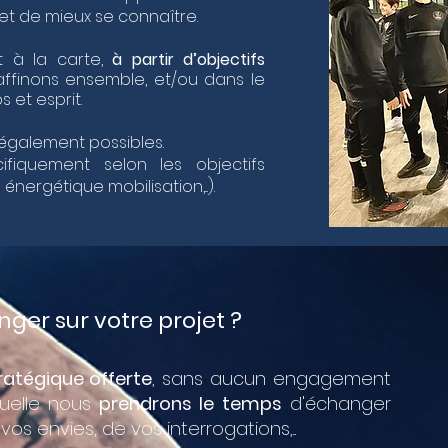
et de mieux se connaître.
 à la carte,
à partir d’objectifs
affinons ensemble, et/ou dans le
s et esprit.
également possibles.
cifiquement selon les objectifs
nergétique mobilisation,...).
ger sur votre projet ?
ratégique offerte
, sans aucun engagement
quelle nous
prendrons le temps
d'échanger
os envies, de vos interrogations,...