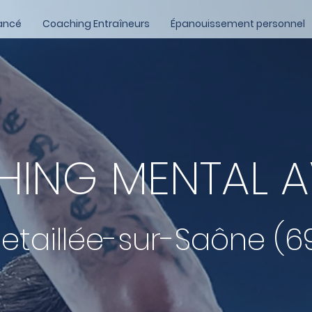
ancé
Coaching Entraîneurs
Épanouissement personnel
ING MENTAL 
etaillée-sur-Saône (6