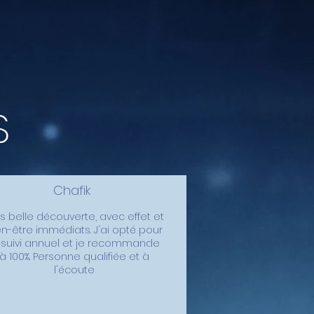
S
Chafik
s belle découverte, avec effet et
en-être immédiats. J'ai opté pour
 suivi annuel et je recommande
à 100%. Personne qualifiée et à
l'écoute