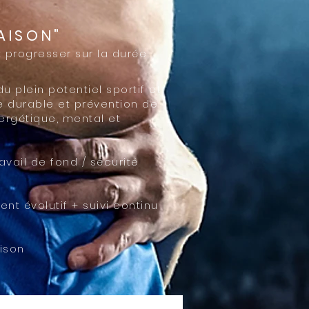
AISON"
t progresser sur la durée
u plein potentiel sportif et
e durable et prévention de
nergétique, mental et
ravail de fond / sécurité
 évolutif + suivi continu
aison