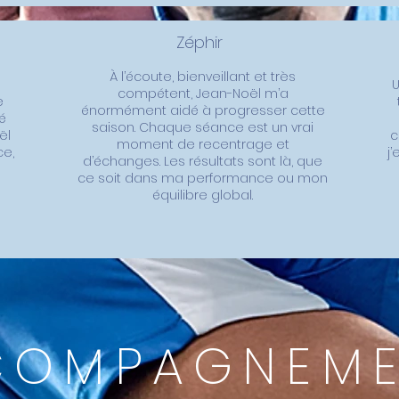
Zéphir
À l’écoute, bienveillant et très
compétent, Jean-Noël m’a
e
énormément aidé à progresser cette
é
saison. Chaque séance est un vrai
ël
c
moment de recentrage et
ce,
j
d’échanges. Les résultats sont là, que
ce soit dans ma performance ou mon
équilibre global.
COMPAGNEME