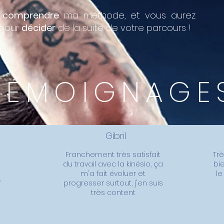
x
comprendre
ma méthode, et vous aurez
 pour
décider
de la suite de votre parcours !
TÉMOIGNAGE
Gibril
Franchement très satisfait
Trè
du travail avec la kinésio, ça
bi
m'a fait évoluer et
le
f
progresser surtout, j'en suis
très content