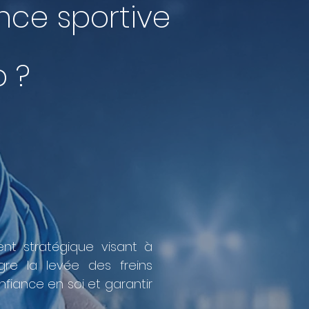
nce sportive
p ?
t stratégique visant à
ègre la levée des freins
nfiance en soi et garantir