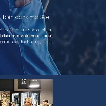
 bien dans ma tête​
nécessite un corps et un
biliser naturellement toute
ormance technique, sans