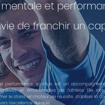
 mentale et performa
vie de franchir un ca
et performance sportive est un accompagnemen
gnitives et émotionnelles de l'athlète. Elle int
er le stress en moteur de réussite, stabiliser la co
ers l'excellence durable.