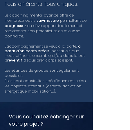
Tous différents. Tous uniques.
Le coaching mental avancé offre de
nombreux outils
sur-mesure
permettant de
progresser
en développant facilement et
rapidement son potentiel, et de mieux se
connaître.
L'accompagnement se veut à la carte,
à
partir d’objectifs précis
individuels que
nous affinons ensemble, et/ou dans le but
préventif
d’équilibrer corps et esprit.
Les séances de groupe sont également
possibles.
Elles sont construites spécifiquement selon
les objectifs attendus (détente, activation
énergétique mobilisation,...).
Vous souhaitez échanger sur
votre projet ?