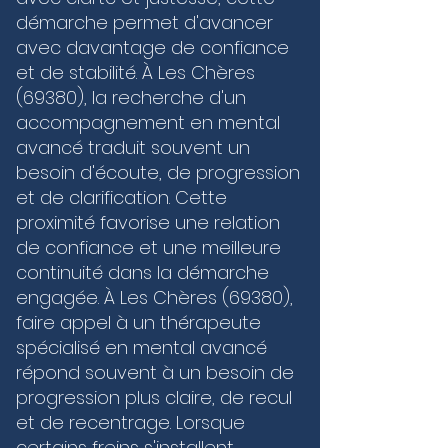
construit une confiance solide, vous permettant 
démarche permet d'avancer
de rester serein face aux enjeux, quels qu’ils 
soient. Que vous cherchiez à stabiliser votre 
avec davantage de confiance
mental ou à franchir un palier compétitif, les 
et de stabilité. À Les Chères
outils sur-mesure que je vous propose vous 
(69380), la recherche d'un
guident vers une excellence durable, où le corps 
et l'esprit ne font plus qu'un.
accompagnement en mental
avancé traduit souvent un
besoin d'écoute, de progression
et de clarification. Cette
proximité favorise une relation
de confiance et une meilleure
continuité dans la démarche
engagée. À Les Chères (69380),
faire appel à un thérapeute
spécialisé en mental avancé
répond souvent à un besoin de
progression plus claire, de recul
et de recentrage. Lorsque
certains freins s'installent,