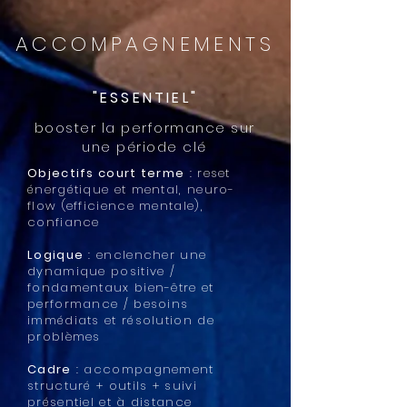
ACCOMPAGNEMENTS
"ESSENTIEL"
booster la performance sur
une période clé
Objectifs court terme
: reset
énergétique et mental, neuro-
flow (efficience mentale),
confiance
Logique
: enclencher une
dynamique positive /
fondamentaux bien-être et
performance / besoins
immédiats et résolution de
problèmes
Cadre
: accompagnement
structuré + outils + suivi
présentiel et à distance