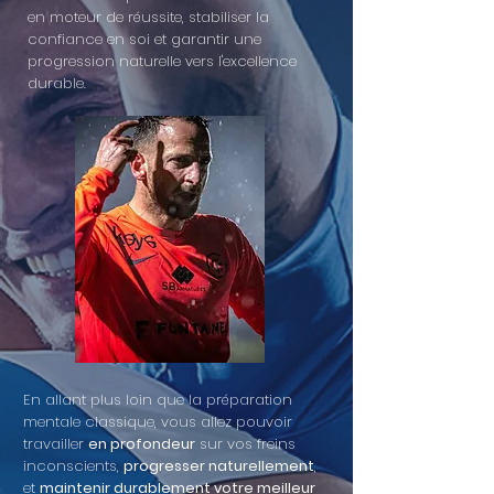
en moteur de réussite, stabiliser la
confiance en soi et garantir une
progression naturelle vers l'excellence
durable.
​En allant plus loin que la préparation
mentale classique, vous allez pouvoir
travailler
en profondeur
sur vos freins
inconscients,
progresser naturellement
,
et
maintenir durablement votre meilleur