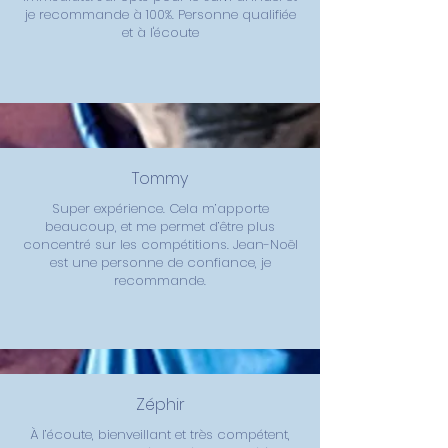
je recommande à 100%. Personne qualifiée
et à l'écoute
Tommy
Super expérience. Cela m’apporte
beaucoup, et me permet d’être plus
concentré sur les compétitions. Jean-Noël
est une personne de confiance, je
recommande.
Zéphir
À l’écoute, bienveillant et très compétent,