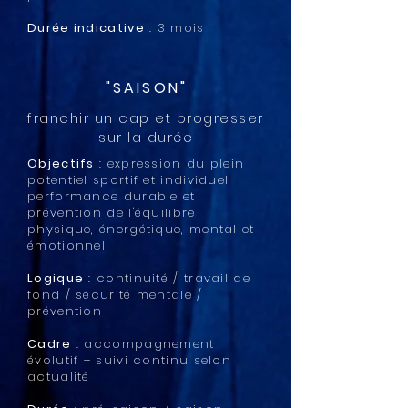
Durée indicative
: 3 mois
"SAISON"
franchir un cap et progresser
sur la durée
Objectifs
: expression du plein
potentiel sportif et individuel,
performance durable et
prévention de l'équilibre
physique, énergétique, mental et
émotionnel
Logique
: continuité / travail de
fond / sécurité mentale /
prévention
Cadre
: accompagnement
évolutif + suivi continu selon
actualité