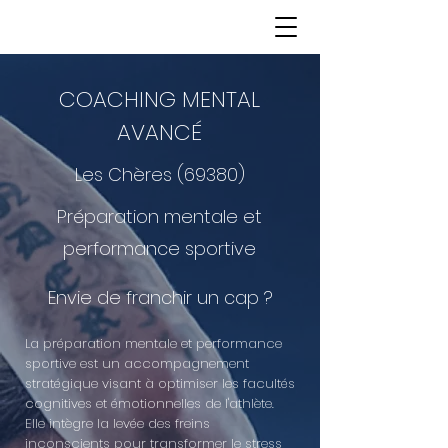
COACHING MENTAL
AVANCÉ
Les Chères (69380)
Préparation mentale et
performance sportive
Envie de franchir un cap ?
La préparation mentale et performance
sportive est un accompagnement
stratégique visant à optimiser les facultés
cognitives et émotionnelles de l'athlète.
Elle intègre la levée des freins
inconscients pour transformer le stress