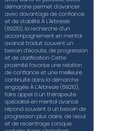
construit une confiance solide, vous permettant 
démarche permet d'avancer
de rester serein face aux enjeux, quels qu’ils 
soient. Que vous cherchiez à stabiliser votre 
avec davantage de confiance
mental ou à franchir un palier compétitif, les 
et de stabilité. À L'Arbresle
outils sur-mesure que je vous propose vous 
(69210), la recherche d'un
guident vers une excellence durable, où le corps 
et l'esprit ne font plus qu'un.
accompagnement en mental
avancé traduit souvent un
besoin d'écoute, de progression
et de clarification. Cette
proximité favorise une relation
de confiance et une meilleure
continuité dans la démarche
engagée. À L'Arbresle (69210),
faire appel à un thérapeute
spécialisé en mental avancé
répond souvent à un besoin de
progression plus claire, de recul
et de recentrage. Lorsque
certains freins s'installent,