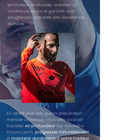
en moteur de réussite, stabiliser la
confiance en soi et garantir une
progression naturelle vers l'excellence
durable.
​En allant plus loin que la préparation
mentale classique, vous allez pouvoir
travailler
en profondeur
sur vos freins
inconscients,
progresser naturellement
,
et
maintenir durablement votre meilleur