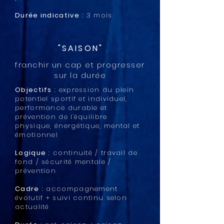
Durée indicative
: 3 mois
"SAISON"
franchir un cap et progresser
sur la durée
Objectifs
: expression du plein
potentiel sportif et individuel,
performance durable et
prévention de l'équilibre
physique, énergétique, mental et
émotionnel
Logique
: continuité / travail de
fond / sécurité mentale /
prévention
Cadre
: accompagnement
évolutif + suivi continu selon
actualité