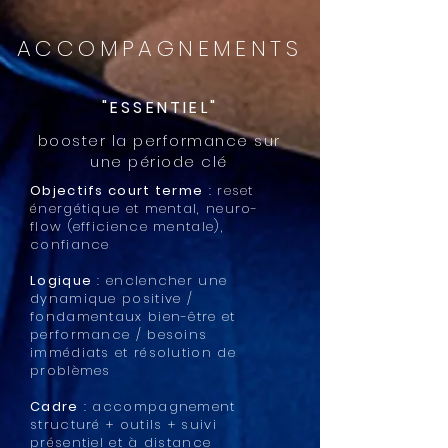
ACCOMPAGNEMENTS
"ESSENTIEL"
booster la performance sur
une période clé
Objectifs court terme
: reset
énergétique et mental, neuro-
flow (efficience mentale),
confiance
Logique
: enclencher une
dynamique positive /
fondamentaux bien-être et
performance / besoins
immédiats et résolution de
problèmes
Cadre
: accompagnement
structuré + outils + suivi
présentiel et à distance