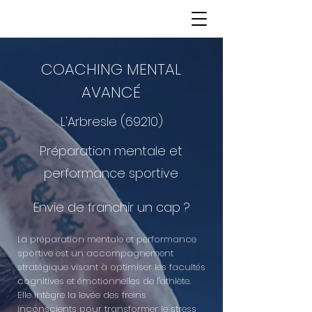
COACHING MENTAL
AVANCÉ
L'Arbresle (69210)
Préparation mentale et
performance sportive
Envie de franchir un cap ?
La préparation mentale et performance
sportive est un accompagnement
stratégique visant à optimiser les facultés
cognitives et émotionnelles de l'athlète.
Elle intègre la levée des freins
inconscients pour transformer le stress