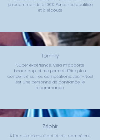
je recommande à 100%. Personne qualifiée
et à l'écoute
Tommy
Super expérience. Cela m’apporte
beaucoup, et me permet d’être plus
concentré sur les compétitions. Jean-Noël
est une personne de confiance, je
recommande.
Zéphir
À l’écoute, bienveillant et très compétent,