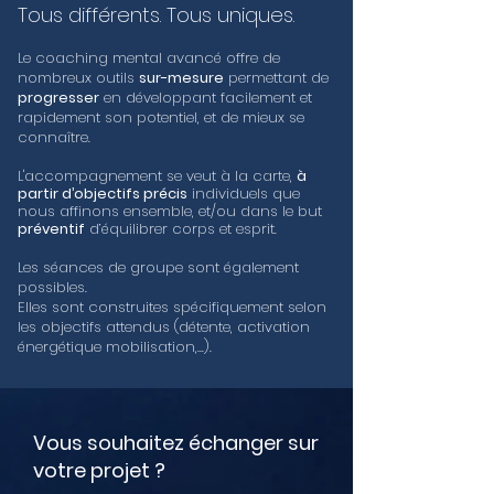
Tous différents. Tous uniques.
Le coaching mental avancé offre de
nombreux outils
sur-mesure
permettant de
progresser
en développant facilement et
rapidement son potentiel, et de mieux se
connaître.
L'accompagnement se veut à la carte,
à
partir d’objectifs précis
individuels que
nous affinons ensemble, et/ou dans le but
préventif
d’équilibrer corps et esprit.
Les séances de groupe sont également
possibles.
Elles sont construites spécifiquement selon
les objectifs attendus (détente, activation
énergétique mobilisation,...).
Vous souhaitez échanger sur
votre projet ?