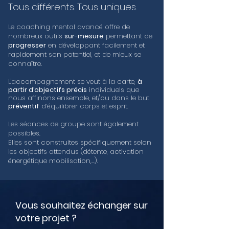
Tous différents. Tous uniques.
Le coaching mental avancé offre de
nombreux outils
sur-mesure
permettant de
progresser
en développant facilement et
rapidement son potentiel, et de mieux se
connaître.
L'accompagnement se veut à la carte,
à
partir d’objectifs précis
individuels que
nous affinons ensemble, et/ou dans le but
préventif
d’équilibrer corps et esprit.
Les séances de groupe sont également
possibles.
Elles sont construites spécifiquement selon
les objectifs attendus (détente, activation
énergétique mobilisation,...).
Vous souhaitez échanger sur
votre projet ?