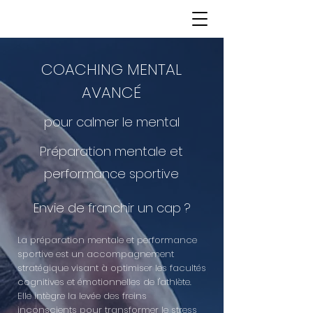
COACHING MENTAL
AVANCÉ
pour calmer le mental
Préparation mentale et
performance sportive
Envie de franchir un cap ?
La préparation mentale et performance
sportive est un accompagnement
stratégique visant à optimiser les facultés
cognitives et émotionnelles de l'athlète.
Elle intègre la levée des freins
inconscients pour transformer le stress