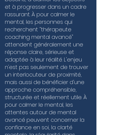
construit une confiance solide, vous permettant 
et à progresser dans un cadre
de rester serein face aux enjeux, quels qu’ils 
soient. Que vous cherchiez à stabiliser votre 
rassurant. À pour calmer le
mental ou à franchir un palier compétitif, les 
mental, les personnes qui
outils sur-mesure que je vous propose vous 
recherchent "thérapeute
guident vers une excellence durable, où le corps 
et l'esprit ne font plus qu'un.
coaching mental avancé"
attendent généralement une
réponse claire, sérieuse et
adaptée à leur réalité. L'enjeu
n'est pas seulement de trouver
un interlocuteur de proximité,
mais aussi de bénéficier d'une
approche compréhensible,
structurée et réellement utile. À
pour calmer le mental, les
attentes autour de mental
avancé peuvent concerner la
confiance en soi, la clarté
mentale, la régularité dans