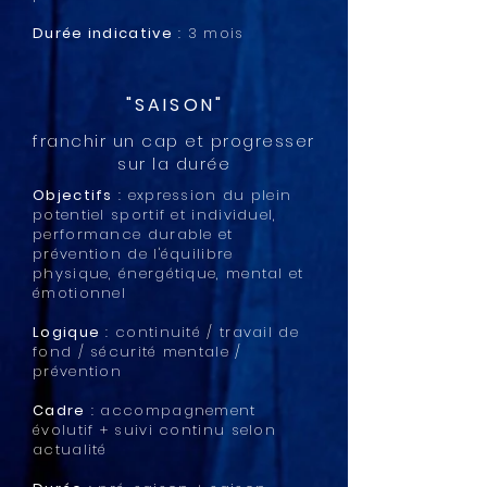
Durée indicative
: 3 mois
"SAISON"
franchir un cap et progresser
sur la durée
Objectifs
: expression du plein
potentiel sportif et individuel,
performance durable et
prévention de l'équilibre
physique, énergétique, mental et
émotionnel
Logique
: continuité / travail de
fond / sécurité mentale /
prévention
Cadre
: accompagnement
évolutif + suivi continu selon
actualité