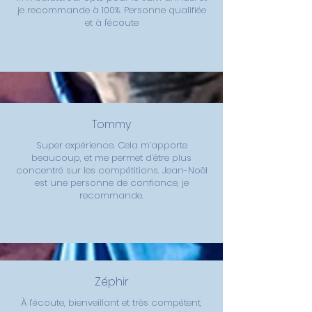
je recommande à 100%. Personne qualifiée
et à l'écoute
Tommy
Super expérience. Cela m’apporte
beaucoup, et me permet d’être plus
concentré sur les compétitions. Jean-Noël
est une personne de confiance, je
recommande.
Zéphir
À l’écoute, bienveillant et très compétent,