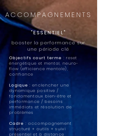
ACCOMPAGNEMENTS
"ESSENTIEL"
booster la performance sur
une période clé
Objectifs court terme
: reset
énergétique et mental, neuro-
flow (efficience mentale),
confiance
Logique
: enclencher une
dynamique positive /
fondamentaux bien-être et
performance / besoins
immédiats et résolution de
problèmes
Cadre
: accompagnement
structuré + outils + suivi
présentiel et à distance