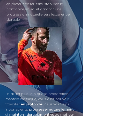
en moteur de réussite, stabiliser la
confiance en soi et garantir une
progression naturelle vers l'excellence
durable.
​En allant plus loin que la préparation
mentale classique, vous allez pouvoir
travailler
en profondeur
sur vos freins
inconscients,
progresser naturellement
,
et
maintenir durablement votre meilleur