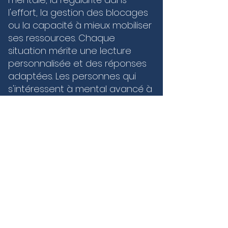
l'effort, la gestion des blocages
ou la capacité à mieux mobiliser
ses ressources. Chaque
situation mérite une lecture
personnalisée et des réponses
adaptées. Les personnes qui
s'intéressent à mental avancé à
pour calmer le mental
attendent souvent un
accompagnement capable de
s'adapter à leur parcours, à
leurs objectifs et à leur rythme.
Cette personnalisation permet
de construire une démarche
plus juste, plus lisible et plus
efficace dans le temps. À pour
calmer le mental, ce type