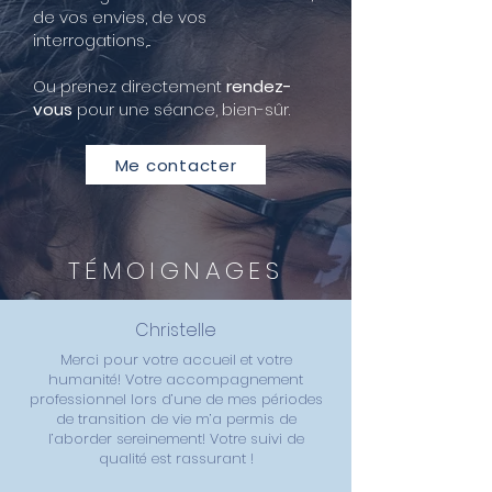
de vos envies, de vos
interrogations,...
Ou prenez directement
rendez-
vous
pour une séance, bien-sûr.
Me contacter
TÉMOIGNAGES
Christelle
Merci pour votre accueil et votre
humanité! Votre accompagnement
professionnel lors d’une de mes périodes
de transition de vie m’a permis de
l’aborder sereinement! Votre suivi de
qualité est rassurant !