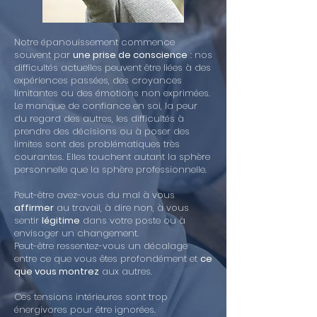
Notre épanouissement commence
souvent par
une prise de conscience
: nos
difficultés actuelles peuvent être liées à des
expériences passées, des croyances
limitantes ou des émotions non exprimées.
Le manque de confiance en soi, la peur
du regard des autres, les difficultés à
prendre des décisions ou à poser des
limites sont des problématiques très
courantes. Elles touchent autant la sphère
personnelle que la sphère professionnelle.
Peut-être avez-vous du mal à vous
affirmer
au travail, à dire non, à vous
sentir
légitime
dans votre poste ou à
envisager un changement.
Peut-être ressentez-vous un décalage
entre ce que vous êtes profondément et
ce
que vous montrez
aux autres.
Ces tensions intérieures sont trop
énergivores pour être ignorées.