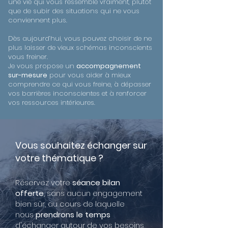
une vie qui vous ressemble vraiment, plutôt
que de subir des situations qui ne vous
conviennent plus.
Dès aujourd’hui, vous pouvez choisir de ne
plus laisser de vieux schémas inconscients
vous freiner.
Je vous propose un
accompagnement
sur-mesure
pour vous aider à mieux
comprendre ce qui vous freine, à dépasser
vos barrières inconscientes et à renforcer
vos ressources intérieures.
Vous souhaitez échanger sur
votre thématique ?
Réservez votre
séance bilan
offerte
, sans aucun engagement
bien sûr, au cours de laquelle
nous
prendrons le temps
d'échanger autour de vos besoins,