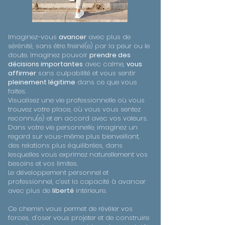
Imaginez-vous
avancer
avec plus de
sérénité, sans être freiné(e) par la peur ou le
doute. Imaginez pouvoir
prendre des
décisions importantes
avec calme,
vous
affirmer
sans culpabilité et vous sentir
pleinement légitime
dans ce que vous
faites.
Visualisez une vie professionnelle où vous
trouvez votre place, où vous vous sentez
reconnu(e) et en accord avec vos valeurs.
Dans votre vie personnelle, imaginez un
regard sur vous-même plus bienveillant,
des relations plus équilibrées, dans
lesquelles vous exprimez naturellement vos
besoins et vos limites.
Le développement personnel et
professionnel, c’est la capacité à avancer
avec plus de
liberté
intérieure.
Ce chemin vous permet de révéler vos
forces, d’oser vous projeter et de construire