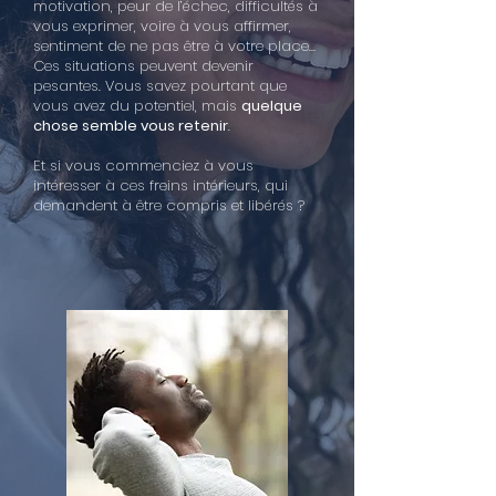
motivation, peur de l’échec, difficultés à
vous exprimer, voire à vous affirmer,
sentiment de ne pas être à votre place…
Ces situations peuvent devenir
pesantes. Vous savez pourtant que
vous avez du potentiel, mais
quelque
chose semble vous retenir
.
Et si vous commenciez à vous
intéresser à ces freins intérieurs, qui
demandent à être compris et libérés ?