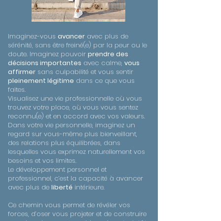
Imaginez-vous
avancer
avec plus de
sérénité, sans être freiné(e) par la peur ou le
doute. Imaginez pouvoir
prendre des
décisions importantes
avec calme,
vous
affirmer
sans culpabilité et vous sentir
pleinement légitime
dans ce que vous
faites.
Visualisez une vie professionnelle où vous
trouvez votre place, où vous vous sentez
reconnu(e) et en accord avec vos valeurs.
Dans votre vie personnelle, imaginez un
regard sur vous-même plus bienveillant,
des relations plus équilibrées, dans
lesquelles vous exprimez naturellement vos
besoins et vos limites.
Le développement personnel et
professionnel, c’est la capacité à avancer
avec plus de
liberté
intérieure.
Ce chemin vous permet de révéler vos
forces, d’oser vous projeter et de construire