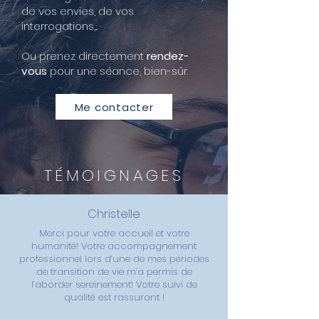
de vos envies, de vos
interrogations,...
Ou prenez directement
rendez-
vous
pour une séance, bien-sûr.
Me contacter
TÉMOIGNAGES
Christelle
Merci pour votre accueil et votre
humanité! Votre accompagnement
professionnel lors d’une de mes périodes
de transition de vie m’a permis de
l’aborder sereinement! Votre suivi de
qualité est rassurant !