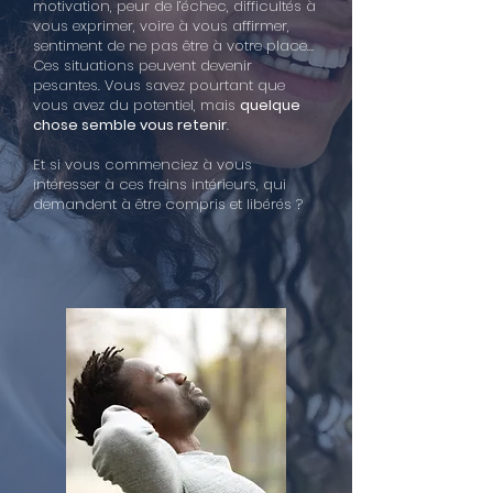
motivation, peur de l’échec, difficultés à
vous exprimer, voire à vous affirmer,
sentiment de ne pas être à votre place…
Ces situations peuvent devenir
pesantes. Vous savez pourtant que
vous avez du potentiel, mais
quelque
chose semble vous retenir
.
Et si vous commenciez à vous
intéresser à ces freins intérieurs, qui
demandent à être compris et libérés ?