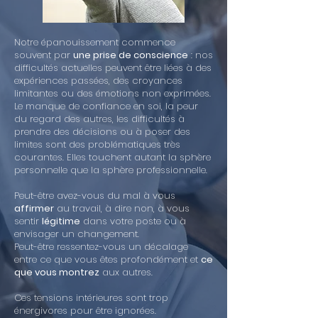
Notre épanouissement commence
souvent par
une prise de conscience
: nos
difficultés actuelles peuvent être liées à des
expériences passées, des croyances
limitantes ou des émotions non exprimées.
Le manque de confiance en soi, la peur
du regard des autres, les difficultés à
prendre des décisions ou à poser des
limites sont des problématiques très
courantes. Elles touchent autant la sphère
personnelle que la sphère professionnelle.
Peut-être avez-vous du mal à vous
affirmer
au travail, à dire non, à vous
sentir
légitime
dans votre poste ou à
envisager un changement.
Peut-être ressentez-vous un décalage
entre ce que vous êtes profondément et
ce
que vous montrez
aux autres.
Ces tensions intérieures sont trop
énergivores pour être ignorées.