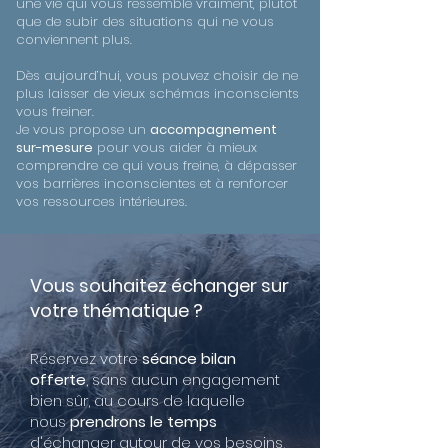
une vie qui vous ressemble vraiment, plutôt
que de subir des situations qui ne vous
conviennent plus.
Dès aujourd’hui, vous pouvez choisir de ne
plus laisser de vieux schémas inconscients
vous freiner.
Je vous propose un
accompagnement
sur-mesure
pour vous aider à mieux
comprendre ce qui vous freine, à dépasser
vos barrières inconscientes et à renforcer
vos ressources intérieures.
Vous souhaitez échanger sur
votre thématique ?
Réservez votre
séance bilan
offerte
, sans aucun engagement
bien sûr, au cours de laquelle
nous
prendrons le temps
d'échanger autour de vos besoins,