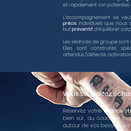
et rapidement son potentiel, 
L'accompagnement se veut
précis
individuels que nous 
but
préventif
d’équilibrer corp
Les séances de groupe sont 
Elles sont construites spé
attendus (détente, activation é
Vous souhaitez échan
Réservez votre
séance st
bien sûr, au cours de la
autour de vos besoins, de v