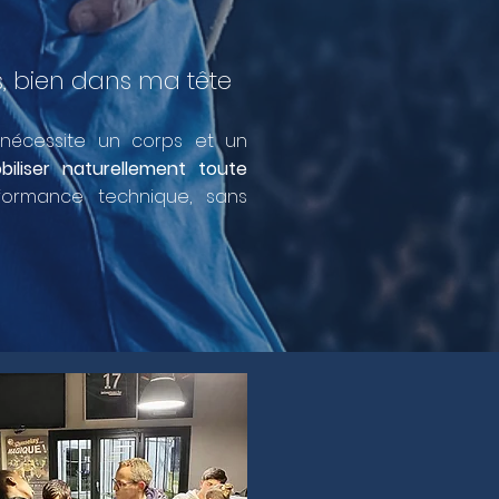
 bien dans ma tête​
nécessite un corps et un
biliser naturellement toute
ormance technique, sans