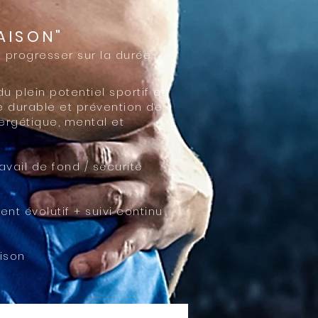
AISON"
t progresser sur la durée
u plein potentiel sportif et
e durable et prévention de
nergétique, mental et
ravail de fond / sécurité
 évolutif + suivi continu
aison