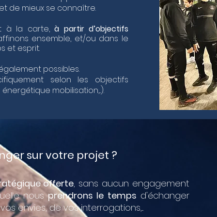
et de mieux se connaître.
 à la carte,
à partir d’objectifs
affinons ensemble, et/ou dans le
s et esprit.
également possibles.
cifiquement selon les objectifs
nergétique mobilisation,...).
ger sur votre projet ?
ratégique offerte
, sans aucun engagement
quelle nous
prendrons le temps
d'échanger
os envies, de vos interrogations,...