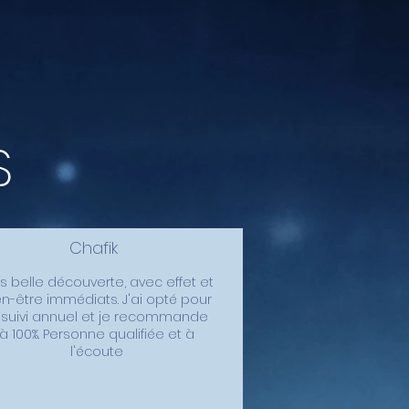
S
Chafik
s belle découverte, avec effet et
en-être immédiats. J'ai opté pour
 suivi annuel et je recommande
à 100%. Personne qualifiée et à
l'écoute