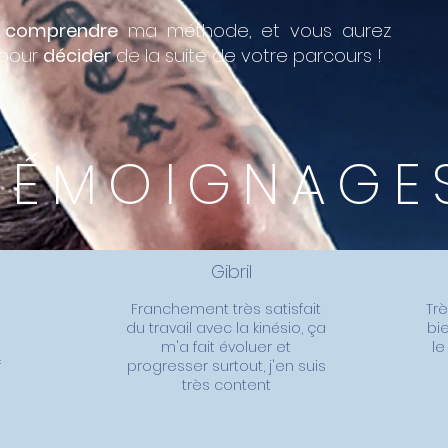
x
comprendre
ma méthode, et vous aurez
 pour
décider
de la suite de votre parcours !
TÉMOIGNAGE
Gibril
Franchement très satisfait
Trè
du travail avec la kinésio, ça
bi
m'a fait évoluer et
le
f
progresser surtout, j'en suis
très content