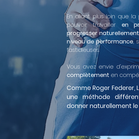
​En allant plus loin que l
pouvoir travailler
en pr
progresser naturellement
niveau de performance
, 
fastidieuses.
Vous avez envie d'exprim
complètement
en compéti
Comme Roger Federer, L
une méthode différe
donner naturellement le