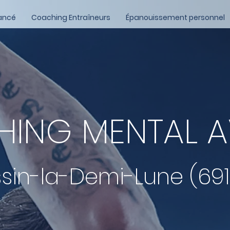
ancé
Coaching Entraîneurs
Épanouissement personnel
ING MENTAL 
sin-la-Demi-Lune (69