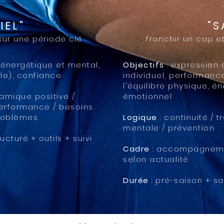
IEL"
"S
ur une période clé
franchir un cap e
 énergétique et mental,
Objectifs
: expression d
le), confiance
individuel, performanc
l'équilibre physique, é
amique positive /
émotionnel
erformance / besoins
problèmes
Logique
: continuité / t
mentale / prévention
turé + outils + suivi
Cadre
: accompagnement
selon actualité
Durée
: pré-saison + s