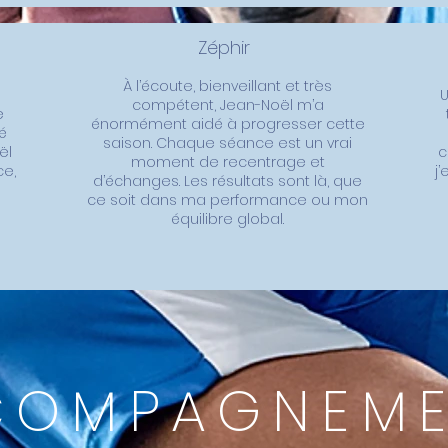
Zéphir
À l’écoute, bienveillant et très
compétent, Jean-Noël m’a
e
énormément aidé à progresser cette
é
saison. Chaque séance est un vrai
ël
c
moment de recentrage et
ce,
j
d’échanges. Les résultats sont là, que
ce soit dans ma performance ou mon
équilibre global.
COMPAGNEME