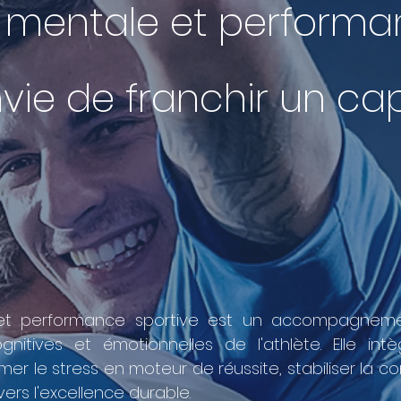
 mentale et performa
vie de franchir un ca
et performance sportive est un accompagnemen
gnitives et émotionnelles de l'athlète. Elle int
er le stress en moteur de réussite, stabiliser la co
ers l'excellence durable.