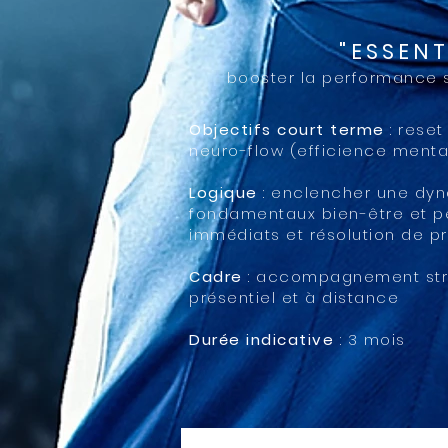
"ESSENT
booster la performance s
Objectifs court terme
: reset
neuro-flow (efficience menta
Logique
: enclencher une dyn
fondamentaux bien-être et p
immédiats et résolution de 
Cadre
: accompagnement struc
présentiel et à distance
Durée indicative
: 3 mois