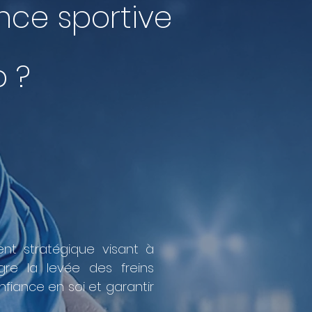
nce sportive
p ?
t stratégique visant à
ègre la levée des freins
nfiance en soi et garantir